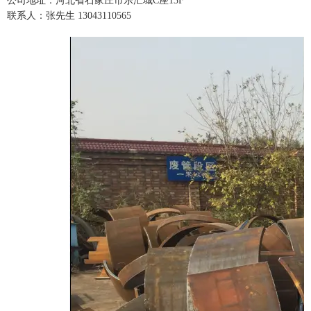
公司地址：河北省石家庄市乐汇城
C
座
13F
成交案例
联系人：张先生
13043110565
打折资产
聚循环
废钢行情
帮助中心