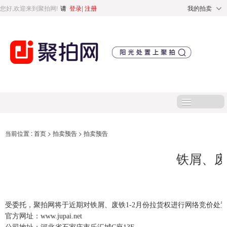
您好,欢迎来到聚拍网!
请
登录
|
注册
我的拍卖
首页
当前位置 :
首页
>
拍卖预告
>
拍卖预告
铁屑、废
处置标的
直播专区
受委托，聚拍网将于近期对铁屑、废铁
1-2
月份拉货权进行网络竞价处
处置专区
官方网址：
www.jupai.net