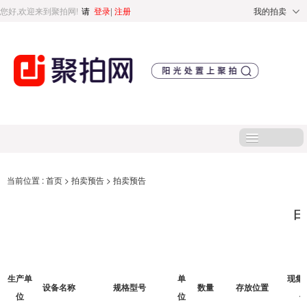
您好,欢迎来到聚拍网!
请
登录
|
注册
我的拍卖
首页
当前位置 :
首页
>
拍卖预告
>
拍卖预告
处置标的
直播专区
生产单
单
现集
处置专区
设备名称
规格型号
数量
存放位置
位
位