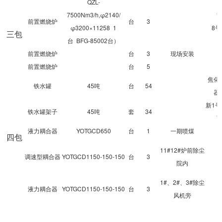
QZL-
7500Nm3/h,φ2140/
1
前置燃烧炉
台
3
φ3200×11258 1
8
三包
台 BFG-85002台）
前置燃烧炉
台
3
现场安装
前置燃烧炉
台
5
焦化
铁水罐
45吨
台
54
器
新1
铁水罐架子
45吨
套
34
液力耦合器
YOTGCD650
台
1
一期喷煤
四包
11#12#炉前除尘
调速型耦合器
YOTGCD1150-150-150
台
3
院内
1#、2#、3#除尘
液力耦合器
YOTGCD1150-150-150
台
3
风机旁