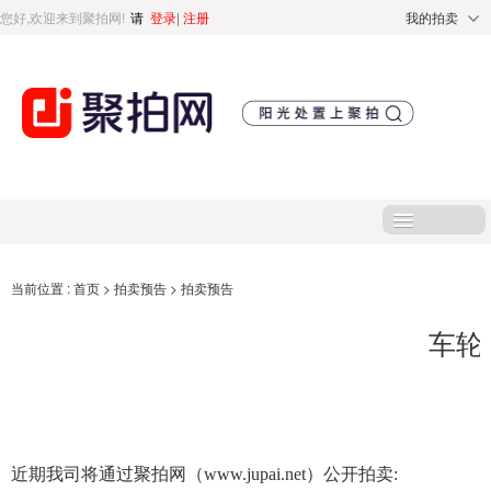
您好,欢迎来到聚拍网!
请
登录
|
注册
我的拍卖
首页
当前位置 :
首页
>
拍卖预告
>
拍卖预告
车轮
处置标的
直播专区
处置专区
近期我司将通过聚拍网（
www.jupai.net）公开拍卖
: