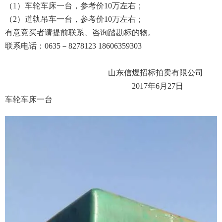
（
1）车轮车床一台，参考价10万左右；
成交案例
（2）
道轨吊车一台，参考价
10万左右；
打折资产
有意竞买者请提前联系、咨询踏勘标的物。
联系电话：
0635－8278123 18606359303
聚循环
山东信煜招标拍卖有限公司
废钢行情
2017年
6
月
27
日
车轮车床一台
帮助中心