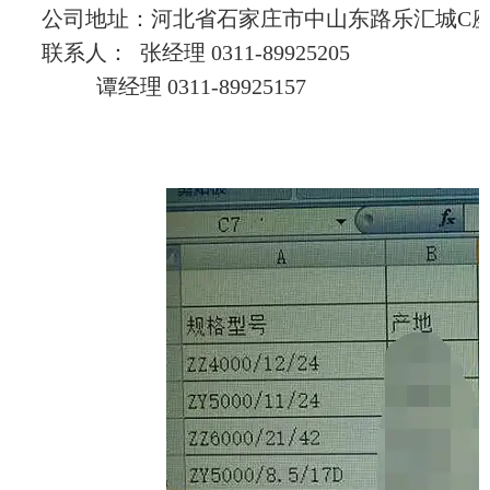
成交案例
公司地址：河北省石家庄市中山东路乐汇城C座1
联系人： 张经理 0311-89925205
打折资产
谭经理 0311-89925157
聚循环
废钢行情
帮助中心