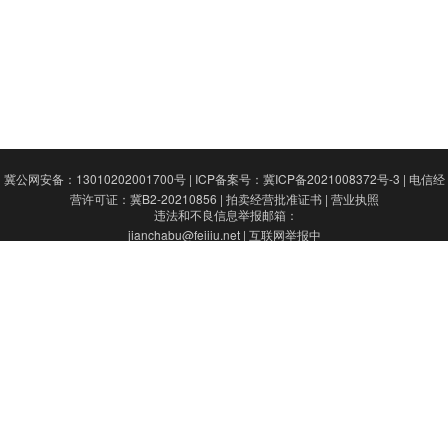
成交案例
打折资产
聚循环
废钢行情
冀公网安备：13010202001700号
|
ICP备案号：冀ICP备2021008372号-3
|
电信经
营许可证：冀B2-20210856
|
拍卖经营批准证书
|
营业执照​
帮助中心
违法和不良信息举报邮箱：
jianchabu@feiiiu.net | 互联网举报中
心
Copyright© 2008 JuPai.Net Inc.河北
聚拍网数字科技有限公司 版权所有