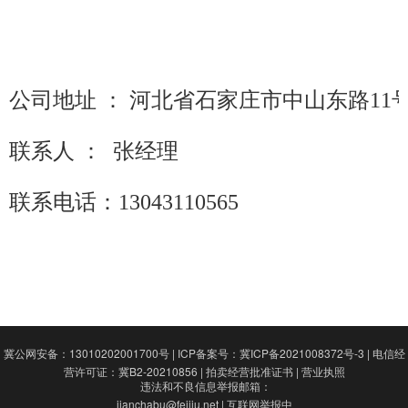
成交案例
打折资产
公司地址 ： 河北省石家庄市中山东路11号
聚循环
联系人 ： 张经理
废钢行情
帮助中心
联系电话：13043110565
冀公网安备：13010202001700号
|
ICP备案号：冀ICP备2021008372号-3
|
电信经
营许可证：冀B2-20210856
|
拍卖经营批准证书
|
营业执照​
违法和不良信息举报邮箱：
jianchabu@feiiiu.net | 互联网举报中