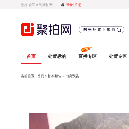
您好,欢迎来到聚拍网!
请
登录
|
注册
首页
处置标的
直播专区
处置专区
当前位置 :
首页
>
拍卖预告
>
拍卖预告