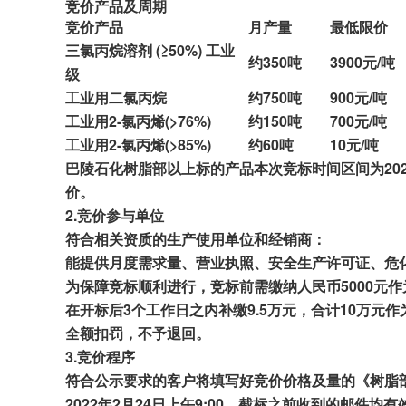
竞价产品及周期
竞价产品
月产量
最低
限价
三氯丙烷溶剂 (≥50%) 工业
约
35
0吨
39
00元/吨
级
工业用二氯丙烷
约
750
吨
9
00元/吨
工业用2-氯丙烯(>76%)
约
150
吨
700
元/吨
工业用2-氯丙烯(>85%)
约
6
0吨
1
0元/吨
巴陵
石化树脂部
以上标的
产品本次
竞标时间区间为20
价。
2.
竞价参与单位
符合相关资质
的
生产
使用单位和经销商
：
能提供月度需求量、营业执照、安全
生产许可证、
危
为保障竞标顺利进行
，
竞标前需缴纳
人民币
5000
在
开标
后
3个
工作日之内
补缴9.5万元，合计10万元
作
全额
扣罚
，
不予退回。
3.
竞价程序
符合公示要求的客户将填写好竞价价格及量的《树脂
202
2
年
2
月2
4
日上午
9
:
00
，截
标之前收到的邮件均有