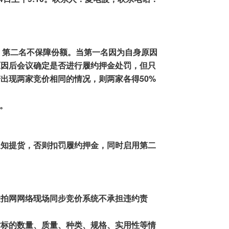
，第二名不保障份额
。当
第一名因为自身原因
原因后会议确定是否进行
履约押金
处罚
，但
只
若出现两家竞价相同的情况，则两家各
得
50
%
吨。
通知提货，
否则扣罚履约押金，
同时启用第二
聚拍网网络
现场同步竞价系统不承担违约责
对标的数量、质量、种类、规格、实用性等情