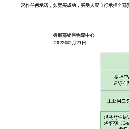
况作任何承诺，如竞买成功，买受人应自行承担全部
树脂部
销售物流中心
202
2
年
2
月
21
日