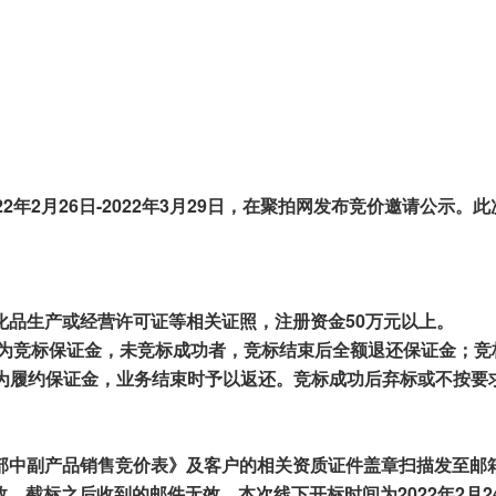
2
2
年
2
月
26
日-
2022
年
3
月
29
日，在聚拍网发布竞价邀请公示。此
化品生产或
经营
许可证等相关证照，注册资金50万元以上。
元作为竞标保证金，未竞标成功者
，竞标结束后全额
退还保证金；竞
为
履约保证金，业务结束时予以返还。竞标成功
后弃标
或不
按要
部中副产品销售竞价表》及客户
的相关资质
证件盖章
扫描
发至邮
效，截标之后收到的邮件无效。
本次线下开标时间为202
2
年
2
月
2