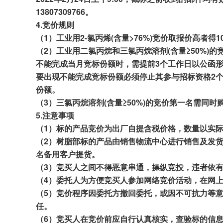
13807309766
。
4.
竞
价规则
（1）工业用2-氯丙烯(含量
>76%)
竞价
取报价
高者得
1
（2）工业用二氯丙烷和三氯丙烷溶剂(含量≥50%)的
不能完成当月竞标
份额
时，需提前
3个
工作日以公函
要出现不能完成竞标份额必须停止其参与招标资格
2
份额。
（
3
）三氯丙烷溶剂(含量≥50%)的竞价第一名需同时购
5.
注意
事项
（1）标的产品竞
价
为出厂自提
含税价格
，
数量以实
（
2
）树脂部标的
产
品由销售
物流中心
进行销售及发
名备用客户提货
。
（
3
）竞买人之间不得恶意串通，操纵竞投，违者依
（
4
）委托人为方便竞买人参加网络竞价活动，在网
（
5
）竞价程序因委托方撤回委托，或因不可抗力等
任。
（
6
）竞买人在竞价前应自行认真核实，查验标的信