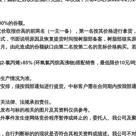
00%
的份额。
竞价取报价
高的前
两名（一
主一
备），第一名按
其价格进行拿货
形式，书面说明原因
及
恢复提货时间
报
树脂部
备案
，
树脂部
核实
个月
。
由此
造成的
份额
缺口由第二名按
第二名
的竞标价格购买。
2-氯丙烯>85% (环氧氯丙烷高沸物)搭配销售，最低
限价10
元/
际生产情况为准。
货安排，
须按我部通知进行提货
。中标客户需在合同期内按我
部
有关法律、法规承担责任。
上发布与标的相关的图片及其资料仅供参考。
意外事件发生使网络竞价程序暂停或终止的，委托人、我公司及
息，自行判断标的的现状是否符合其相关资料或描述。我公司不