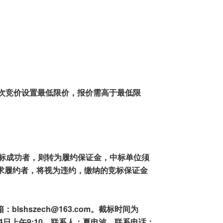
次
竞价设置最低限价
，
报价需高于
最低
限
标成功者
，则
转为履约保证金，中标单位
须
求履约
者
，
将视为
违约
，
缴纳的
竞标
保证金
箱：
blshszech@163.com。截标
时间为
4
日上午
9
:
1
0。联系人
：
夏电波
，
联系
电话：