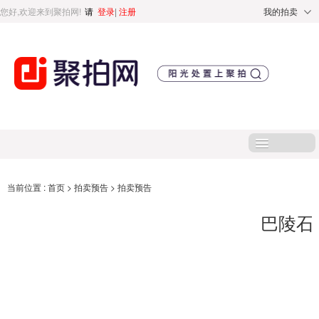
您好,欢迎来到聚拍网!
请
登录
|
注册
我的拍卖
首页
当前位置 :
首页
>
拍卖预告
>
拍卖预告
巴陵石
处置标的
直播专区
处置专区