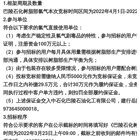
1.
框架周期及数量
成交案例
巴陵
石化树脂部
氯气
本次
竞标时间区间为202
2
年
4
月
1
日-
2022
2.
参与单位
打折资产
符合以下要求的氯气直接使用单位：
（1）考虑生产稳定性及氯气剧毒品的特性，参与招标的用户
聚循环
证明，注册资金100万元以上；
废钢行情
（2）参与招标的用户每月具体用量需根据树脂部生产安排进行实
部沟通，具体安排以树脂部生产平衡为先；
帮助中心
（3）由于包装存在较多受限情况，参与招标的用户需配合树
（4）投标竞标前需缴纳人民币5000元作为竞标保证金，未
工作日之内补缴29.5万元，合计30万元作为履约保证金，
同执行过程中
客户
单方违约，则扣罚全部履约保证金。
（5）上述保证
金交
入中
石化
巴陵石油
化工有限公司
，建行
岳阳
973645000018
。
3.
招标程序
符合公示要求的客户在公示截标的时间将填写好《巴陵
石化
树
时间为202
2
年
3
月
23
日上午09:
0
0，截标之前收到的邮件均有效