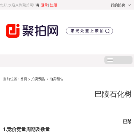
您好,欢迎来到聚拍网!
请
登录
|
注册
我的拍卖
首页
当前位置 :
首页
>
拍卖预告
>
拍卖预告
巴陵石化树
处置标的
直播专区
巴陵
处置专区
1.
竞价竞量周期及数量