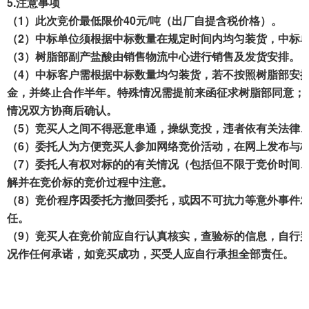
5.
注意
事项
（1）
此次竞价
最低限价4
0元/吨（出厂自提
含税价格
）。
（
2
）中标
单位
须
根据中标数量
在
规定时间内均匀装货，
中标
（
3
）树脂部
副产
盐酸由销售
物流中心
进行销售及发货安排。
（
4
）
中标客户需根据中标数量
均匀装货，
若
不
按照
树脂部安
金，并
终止合作半年。特殊情况需
提前来函
征求树脂部
同意；
情况双
方
协商后确认
。
（
5
）竞买人之间不得恶意串通，操纵竞投，违者依有关法律
（
6
）委托人为方便竞买人参加网络竞价活动，在网上发布与
（
7
）委托人有权对标的的有关情况（包括但不限于竞价时间
解并在竞价标的竞价过程中注意。
（
8
）竞价程序因委托方撤回委托，或因不可抗力等意外事件
任。
（
9
）竞买人在竞价前应自行认真核实，查验标的信息，自行
况作任何承诺，如竞买成功，买受人应自行承担全部责任。