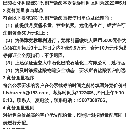
巴陵
石化树脂部
31
%
副产
盐酸本次
竞标时间区间为
202
2
年
5
月
7
成交案例
2.
竞价竞量参与单位
符合以下要求的31
%
副产盐酸直接使用单位及经销商：
打折资产
（1）能提供月度需求量、营业执照、危化品生产、
经营
许可
注册资金50万元以上；
聚循环
（2）为保障竞标顺利进行
，
竞标前需缴纳
人民币
5000元作
废钢行情
位
须在
开标
后
3个
工作日之内
补缴9.5万元，合计10万元
作为
履
标
保证金
全额
扣罚
，
不予退回。
帮助中心
（3）上述保证
金交
入中
石化
巴陵石油
化工有限公司
，建行
岳阳
（4）为及时掌握盐酸物流安全动态，要求所有盐酸客户的运输
3.
竞价竞量程序
符合公示要求的客户在公示截标的时间之前将填写好竞价价格
blshszech@163.com
。截标时间为202
2
年
5
月
9
日上午
9
:0
9
:
1
0。联系人
：夏
电波
，
联系
电话：13807309766
。
4.
竞
价竞量规则
对销售单价越高的客户优先配给量，按照计划招标量配完即止
例
进行分配。