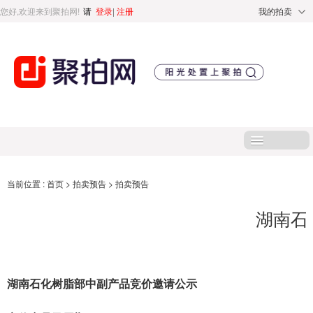
您好,欢迎来到聚拍网!
请
登录
|
注册
我的拍卖
首页
当前位置 :
首页
>
拍卖预告
>
拍卖预告
湖南石
处置标的
直播专区
湖南
石化树脂部
中副产品竞价邀请公示
处置专区