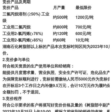
竞价产品及周期
成交案例
竞价产品
月产量
最低
限价
三氯丙烷溶剂 (≥50%) 工业
打折资产
约
50
0吨
1200
元/吨
级
工业用二氯丙烷
约
800
吨
70
0
元/吨
聚循环
工业用2-氯丙烯(>76%)
约
120
吨
600
元/吨
工业用2-氯丙烯(>85%)
约
6
0吨
1
0元/吨
废钢行情
湖南
石化树脂部
以上标的
产品本次
竞标时间区间为202
3
年
10
月
价。
帮助中心
2.
竞价参与单位
符合相关资质
的
生产
使用单位和经销商
：
能提供月度需求量、营业执照、安全
生产许可证、
危化品生产
为保障竞标顺利进行
，
竞标前需缴纳
人民币
5000元作为竞标
在
开标
后
3个
工作日之内
补缴9.5万元，合计10万元
作为
履约保
全额
扣罚
，
不予退回。
3.
竞价程序
符合公示要求的客户将填写好竞价价格及量的《树脂部中副产
202
3
年
10
月
25
日上午
10
:
00
，截
标之前收到的邮件均有效，截