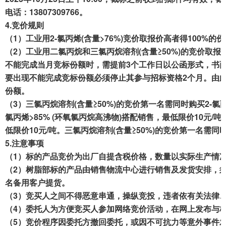
电话：13807309766
。
4.
竞
价规则
（1）工业用2-氯丙烯(含量
>76%)
竞价
取报价
高者得
100%
的份
（2）工业用二氯丙烷和三氯丙烷溶剂(含量≥50%)的竞价取报
不能完成当月竞标
份额
时，需提前
3个
工作日以公函形式，书
要出现不能完成竞标份额必须停止其参与招标资格
2个月
。
由
份额。
（
3
）
三氯丙烷溶剂(含量≥50%)的竞价第
一名需同时购买
2
-氯
氯丙烯>85% (环氧氯丙烷高沸物)搭配销售，最低限价10元/吨
低限价10元/吨。三氯丙烷溶剂(含量≥50%)的竞价第一名需同时
5.
注意
事项
（1）标的产品竞
价
为出厂自提
含税价格
，
数量以实际生产情
（
2
）树脂部标的
产
品由销售
物流中心
进行销售及发货安排，
名备用客户提货
。
（
3
）竞买人之间不得恶意串通，操纵竞投，违者依有关法律
（
4
）委托人为方便竞买人参加网络竞价活动，在网上发布与
（
5
）竞价程序因委托方撤回委托，或因不可抗力等意外事件