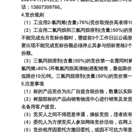
话：13807309766
。
4.
竞
价规则
（1）工业用2-氯丙烯(含量
>76%)
竞价
取报价
高者得
1
（2）工业用二氯丙烷和三氯丙烷溶剂(含量≥50%)的
不能完成当月竞标
份额
时，需提前
3个
工作日以公函
要出现不能完成竞标份额必须停止其参与招标资格
2
份额。
（
3
）
三氯丙烷溶剂(含量≥50%)的竞价第
一名需同时
氯丙烯>85% (环氧氯丙烷高沸物)搭配销售，最低限价
低限价10元/吨。三氯丙烷溶剂(含量≥50%)的竞价第
5.
注意
事项
（1）标的产品竞
价
为出厂自提
含税价格
，
数量以实
（
2
）树脂部标的
产
品由销售
物流中心
进行销售及发
名备用客户提货
。
（
3
）竞买人之间不得恶意串通，操纵竞投，违者依
（
4
）委托人为方便竞买人参加网络竞价活动，在网
（
5
）竞价程序因委托方撤回委托，或因不可抗力等