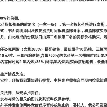
00%
的份额。
竞价取报价
高的前
两名（一
主一
备），第一名按
其价格进行拿货
形式，书面说明原因
及
恢复提货时间
报
树脂部
备案
，
树脂部
核实
个月
。
由此
造成的
份额
缺口由第二名按
第二名
的竞标价格购买。
购买
2
-氯丙烯（
含量≥
85
%
）
搭配
销售，最低限价
10元/吨
。
三氯丙
10元/吨。三氯丙烷溶剂(含量≥50%)的竞价第一名需同时购2-氯
一名需同时购2-氯丙烯>85% (环氧氯丙烷高沸物)搭配销售，最低限
际生产情况为准。
货安排，
须按我部通知进行提货
。中标客户需在合同期内按我
部
有关法律、法规承担责任。
上发布与标的相关的图片及其资料仅供参考。
意外事件发生使网络竞价程序暂停或终止的，委托人、我公司及