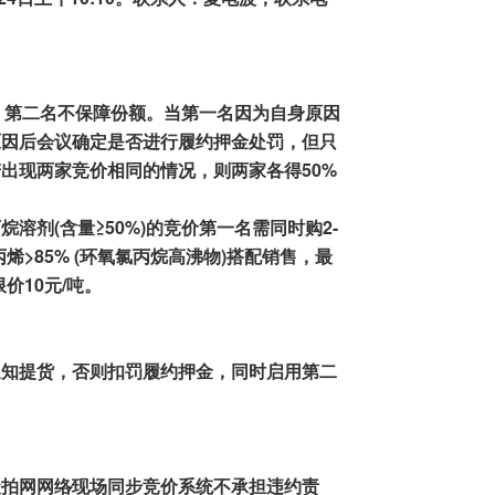
，第二名不保障份额
。当
第一名因为自身原因
原因后会议确定是否进行
履约押金
处罚
，但
只
若出现两家竞价相同的情况，则两家各
得
50
%
烷溶剂(含量≥50%)的竞价第一名需同时购2-
丙烯>85% (环氧氯丙烷高沸物)搭配销售，最
价10元/吨。
通知提货，
否则扣罚履约押金，
同时启用第二
聚拍网网络
现场同步竞价系统不承担违约责