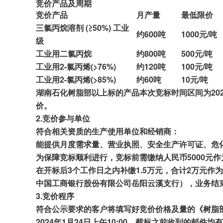
竞价产品及周期
竞价产品
月产量
最低
限价
三氯丙烷溶剂 (≥50%) 工业
约
60
0吨
1000
元/吨
级
工业用二氯丙烷
约
800
吨
50
0
元/吨
工业用2-氯丙烯(>76%)
约
120
吨
100
元/吨
工业用2-氯丙烯(>85%)
约
6
0吨
1
0元/吨
湖南
石化树脂部
以上标的
产品本次
竞标时间区间为20
价。
2.
竞价参与单位
符合相关资质
的
生产
使用单位和经销商
：
能提供月度需求量、营业执照、安全
生产许可证、
危
为保障竞标顺利进行
，
竞标前需缴纳
人民币
5000
在
开标
后
3个
工作日之内
补缴
1
.5万元，合计
2
万元
作为
中国
工商银行
股份有限公司岳阳云溪支行
），业务结
3.
竞价程序
符合公示要求的客户将填写好竞价价格及量的《树脂
202
4
年
1
月
24
日上午
10
:
00
，截
标之前收到的邮件均有