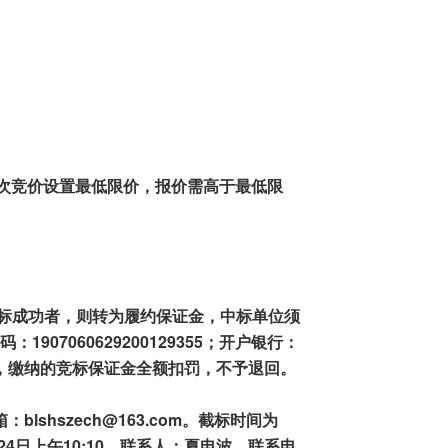
次
竞价设置最低限价
，
报价需高于
最低
限
标成功者
，则
转为履约保证金，中标单位
须
码
：
1907060629200129355；
开户银行：
，
缴纳的
竞标
保证金
全额
扣罚
，
不予退回。
：blshszech@163.com。截标
时间为
24
日上午
10
:
1
0。联系人
：
夏电波
，
联系
电