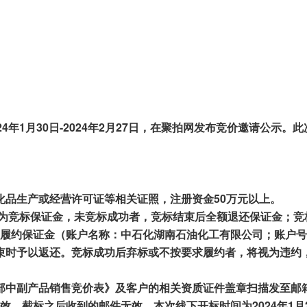
2
4
年
1
月
30
日-
2024
年
2
月
27
日，在聚拍网发布竞价邀请公示。此
化品生产或
经营
许可证等相关证照，注册资金50万元以上。
元作为竞标保证金，未竞标成功者
，竞标结束后全额
退还保证金；竞
履约保证金（账户
名称：中石化湖南石油化工有限公司
；
账户
号
束时予以返还。竞标成功
后弃标
或不
按要求履约
者
，
将视为
违约
部中副产品销售竞价表》及客户
的相关资质
证件盖章
扫描
发至邮箱
效，截标之后收到的邮件无效。
本次线下开标时间为202
4
年
1
月