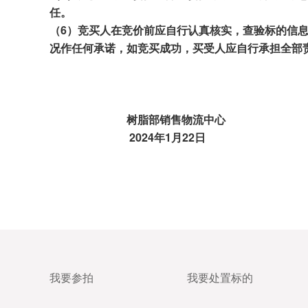
任。
（
6
）竞买人在竞价前应自行认真核实，查验标的信
况作任何承诺，如竞买成功，买受人应自行承担全部
树脂部
销售物流中心
202
4
年
1
月
22
日
我要参拍
我要处置标的