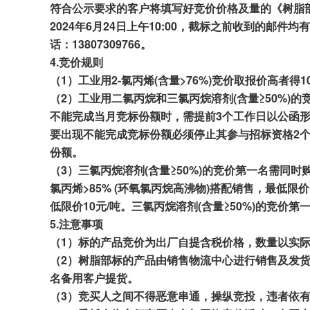
符合公示要求的客户将填写好竞价价格及量的《树脂
202
4
年
6
月
24
日上午
10
:
00
，截
标之前收到的邮件均有
话：13807309766
。
4.
竞
价规则
（1）工业用2-氯丙烯(含量
>76%)
竞价
取报价
高者得
1
（2）工业用二氯丙烷和三氯丙烷溶剂(含量≥50%)的
不能完成当月竞标
份额
时，需提前
3个
工作日以公函
要出现不能完成竞标份额必须停止其参与招标资格
2
份额。
（
3
）
三氯丙烷溶剂(含量≥50%)的竞价第
一名需同时
氯丙烯>85% (环氧氯丙烷高沸物)搭配销售，最低限价
低限价10元/吨。三氯丙烷溶剂(含量≥50%)的竞价第
5.
注意
事项
（1）标的产品竞
价
为出厂自提
含税价格
，
数量以实
（
2
）树脂部标的
产
品由销售
物流中心
进行销售及发
名备用客户提货
。
（
3
）竞买人之间不得恶意串通，操纵竞投，违者依