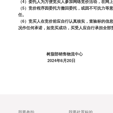
（
4
）委托人为方便竞买人参加网络竞价活动，在网
（
5
）竞价程序因委托方撤回委托，或因不可抗力等
任。
（
6
）竞买人在竞价前应自行认真核实，查验标的信
况作任何承诺，如竞买成功，买受人应自行承担全部
树脂部
销售物流中心
202
4
年
6
月
20
日
我要参拍
我要处置标的