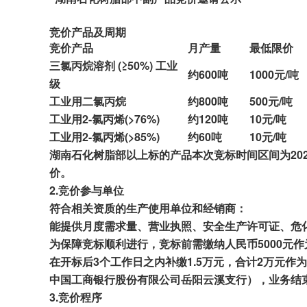
竞价产品及周期
竞价产品
月产量
最低
限价
三氯丙烷溶剂 (≥50%) 工业
约
60
0吨
1000
元/吨
级
工业用二氯丙烷
约
800
吨
50
0元/吨
工业用2-氯丙烯(>76%)
约
120
吨
10
元/吨
工业用2-氯丙烯(>85%)
约
6
0吨
1
0元/吨
湖南
石化树脂部
以上标的
产品本次
竞标时间区间为20
价。
2.
竞价参与单位
符合相关资质
的
生产
使用单位和经销商
：
能提供月度需求量、营业执照、安全
生产许可证、
危
为保障竞标顺利进行
，
竞标前需缴纳
人民币
5000
在
开标
后
3个
工作日之内
补缴
1
.5万元，合计
2
万元
作为
中国
工商银行
股份有限公司岳阳云溪支行
），业务结
3.
竞价程序