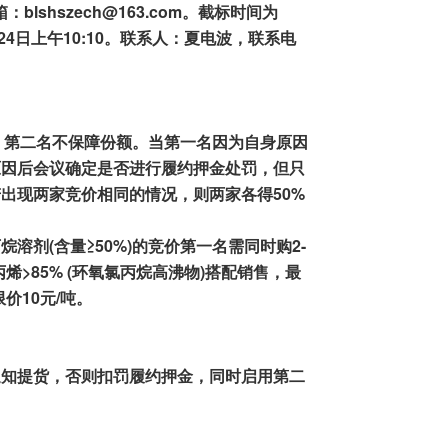
：blshszech@163.com。截标
时间为
24
日上午
10
:
1
0。联系人
：
夏电波
，
联系
电
，第二名不保障份额
。当
第一名因为自身原因
原因后会议确定是否进行
履约押金
处罚
，但
只
若出现两家竞价相同的情况，则两家各
得
50
%
烷溶剂(含量≥50%)的竞价第一名需同时购2-
丙烯>85% (环氧氯丙烷高沸物)搭配销售，最
价10元/吨。
通知提货，
否则扣罚履约押金，
同时启用第二