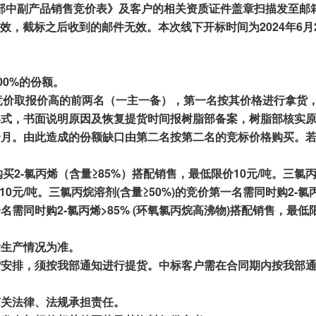
部中副产品销售竞价表》及客户
的相关资质
证件盖章
扫描
发至邮箱
效，截标之后收到的邮件无效。
本次线下开标时间为202
4
年
6
月
00%
的份额。
竞价取报价
高的前
两名（一
主一
备），第一名按
其价格进行拿货
形式，书面说明原因
及
恢复提货时间
报
树脂部
备案
，
树脂部
核实
个月
。
由此
造成的
份额
缺口由第二名按
第二名
的竞标价格购买。
购买
2
-氯丙烯（
含量≥
85
%
）
搭配
销售，最低限价
10元/吨
。
三氯丙
10元/吨。三氯丙烷溶剂(含量≥50%)的竞价第一名需同时购2-氯
一名需同时购2-氯丙烯>85% (环氧氯丙烷高沸物)搭配销售，最低限
际生产情况为准。
货安排，
须按我部通知进行提货
。中标客户需在合同期内按我
部
有关法律、法规承担责任。