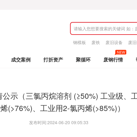
钢模板
废铁
废旧设备
废旧
成交案例
打折资产
聚循环
废钢行情
示（三氯丙烷溶剂 (≥50%) 工业级、
烯(>76%)、工业用2-氯丙烯(>85%)）
发布时间:
2024-06-20 09:05:33