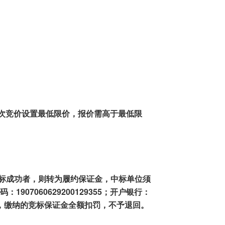
次
竞价设置最低限价
，
报价需高于
最低
限
标成功者
，则
转为履约保证金，中标单位
须
码
：
1907060629200129355；
开户银行：
，
缴纳的
竞标
保证金
全额
扣罚
，
不予退回。