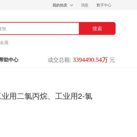
我的拍卖
消息
数字中心
金属
成交总额:
元
3394490.54万
帮助中心
工业用二氯丙烷、工业用2-氯