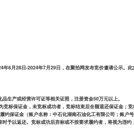
2
4
年
6
月
28
日-
2024
年
7
月
29
日，在聚拍网发布竞价邀请公示。此
化品生产或
经营
许可证等相关证照，注册资金50万元以上。
元作为竞标保证金，未竞标成功者
，竞标结束后全额
退还保证金；竞
履约保证金（账户
名称：中石化湖南石油化工有限公司
；
账户
号
束时予以返还。竞标成功
后弃标
或不
按要求履约
者
，
将视为
违约