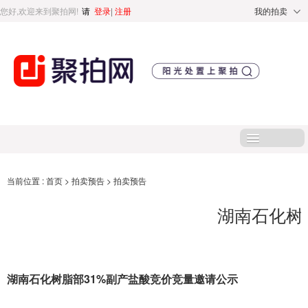
您好,欢迎来到聚拍网!
请
登录
|
注册
我的拍卖
首页
当前位置 :
首页
>
拍卖预告
>
拍卖预告
湖南石化树
处置标的
直播专区
湖南石化树脂部31%副产盐酸竞价竞量邀请公示
处置专区