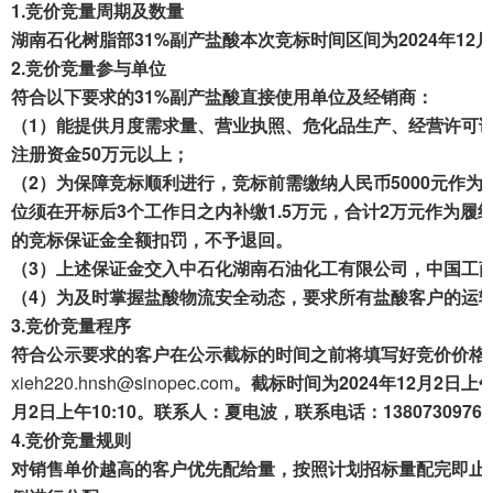
1.
竞价竞量周期及数量
成交案例
湖南石化树脂部31%副产盐酸本次竞标时间区间为2024年12月4日
2.
竞价竞量参与单位
打折资产
符合以下要求的31%副产盐酸直接使用单位及经销商：
（1）能提供月度需求量、营业执照、危化品生产、经营许可
聚循环
注册资金50万元以上；
废钢行情
（2）为保障竞标顺利进行，竞标前需缴纳人民币5000元作
位须在开标后3个工作日之内补缴1.5万元，合计2万元作为
帮助中心
的竞标保证金全额扣罚，不予退回。
（3）上述保证金交入中石化湖南石油化工有限公司，中国工商银行股
（4）为及时掌握盐酸物流安全动态，要求所有盐酸客户的运输
3.
竞价竞量程序
符合公示要求的客户在公示截标的时间之前将填写好竞价价格
xieh220.hnsh@sinopec.com
。截标时间为2024年12月2日
月2日上午10:10。联系人：夏电波，联系电话：1380730976
4.
竞价竞量规则
对销售单价越高的客户优先配给量，按照计划招标量配完即止