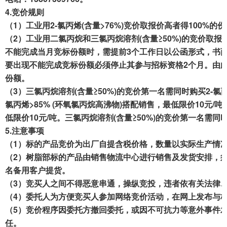
4.
竞价规则
（1）工业用2-氯丙烯(含量>76%)竞价取报价高者得100%的
（2）工业用二氯丙烷和三氯丙烷溶剂(含量≥50%)的竞价
不能完成当月竞标份额时，需提前3个工作日以公函形式，书
要出现不能完成竞标份额必须停止其参与招标资格2个月。由
份额。
（3）三氯丙烷溶剂(含量≥50%)的竞价第一名需同时购买2-氯
氯丙烯
>85% (
环氧氯丙烷高沸物
)
搭配销售，最低限价
10
元
/
吨
低限价
10
元
/
吨。三氯丙烷溶剂
(
含量
≥50%)
的竞价第一名需同
5.
注意事项
（1）标的产品竞价为出厂自提含税价格，数量以实际生产情
（2）树脂部标的产品由销售物流中心进行销售及发货安排，
名备用客户提货。
（3）竞买人之间不得恶意串通，操纵竞投，违者依有关法律
（4）委托人为方便竞买人参加网络竞价活动，在网上发布与
（5）竞价程序因委托方撤回委托，或因不可抗力等意外事件
任。