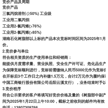
竞价产品及周期
成交案例
竞价产品
三氯丙烷溶剂 (≥50%) 工业级
打折资产
工业用二氯丙烷
工业用2-氯丙烯(>76%)
聚循环
工业用2-氯丙烯(>85%)
湖南石化树脂部以上标的产品本次竞标时间区间为2025年1月3
废钢行情
价。
2.
竞价参与单位
帮助中心
符合相关资质的生产使用单位和经销商：
能提供月度需求量、营业执照、安全生产许可证、危化品生产
为保障竞标顺利进行，竞标前需缴纳人民币5000元作为竞标
在开标后3个工作日之内补缴1.5万元，合计2万元作为履约保证金
中国工商银行股份有限公司岳阳云溪支行），业务结束时予以
3.
竞价程序
符合公示要求的客户将填写好竞价价格及量的《树脂部中副产品销售竞
间为2025年1月22日上午10:00，截标之前收到的邮件均有
电话：13807309766。