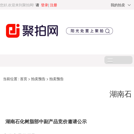
您好,欢迎来到聚拍网!
请
登录
|
注册
我的拍卖
首页
当前位置 :
首页
>
拍卖预告
>
拍卖预告
湖南石
处置标的
直播专区
湖南石化树脂部中副产品竞价邀请公示
处置专区