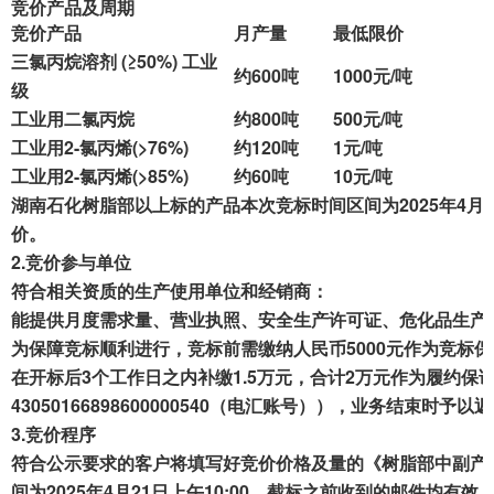
竞价产品及周期
成交案例
竞价产品
月产量
最低
限价
三氯丙烷溶剂 (≥50%) 工业
打折资产
约
60
0吨
1000
元/吨
级
工业用二氯丙烷
约
800
吨
50
0元/吨
聚循环
工业用2-氯丙烯(>76%)
约
120
吨
1
元/吨
工业用2-氯丙烯(>85%)
约
6
0吨
1
0元/吨
废钢行情
湖南
石化树脂部
以上标的
产品本次
竞标时间区间为202
5
年
4
月
2
价。
帮助中心
2.
竞价参与单位
符合相关资质
的
生产
使用单位和经销商
：
能提供月度需求量、营业执照、安全
生产许可证、
危化品生产
为保障竞标顺利进行
，
竞标前需缴纳
人民币
5000元作为竞标
在
开标
后
3个
工作日之内
补缴
1
.5万元，合计
2
万元
作为
履约保
43050166898600000540
（电汇
账号
）
），业务结束时予以返
3.
竞价程序
符合公示要求的客户将填写好竞价价格及量的《树脂部中副产
间为
202
5
年
4
月
2
1
日上午
10
:
00
，截
标之前收到的邮件均有效