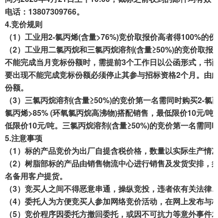
电话：13807309766
。
4.
竞
价规则
（1）工业用2-氯丙烯(含量
>76%)
竞价
取报价
高者得
100%
的份
（2）工业用二氯丙烷和三氯丙烷溶剂(含量≥50%)的竞价取报
不能完成当月竞标
份额
时，需提前
3个
工作日以公函形式，书
要出现不能完成竞标份额必须停止其参与招标资格
2个月
。
由
份额。
（
3
）
三氯丙烷溶剂(含量≥50%)的竞价第
一名需同时购买
2
-氯
氯丙烯>85% (环氧氯丙烷高沸物)搭配销售，最低限价10元/吨
低限价10元/吨。三氯丙烷溶剂(含量≥50%)的竞价第一名需同时
5.
注意
事项
（1）标的产品竞
价
为出厂自提
含税价格
，
数量以实际生产情
（
2
）树脂部标的
产
品由销售
物流中心
进行销售及发货安排，
名备用客户提货
。
（
3
）竞买人之间不得恶意串通，操纵竞投，违者依有关法律
（
4
）委托人为方便竞买人参加网络竞价活动，在网上发布与
（
5
）竞价程序因委托方撤回委托，或因不可抗力等意外事件