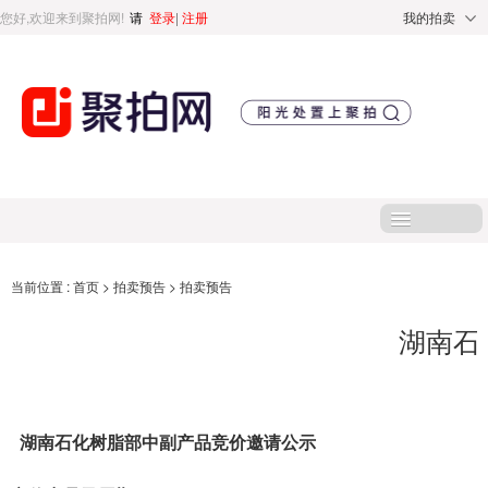
您好,欢迎来到聚拍网!
请
登录
|
注册
我的拍卖
首页
当前位置 :
首页
>
拍卖预告
>
拍卖预告
湖南石
处置标的
直播专区
湖南
石化树脂部
中副产品竞价邀请公示
处置专区