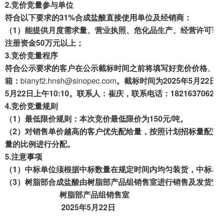
2.
竞价竞量参与单位
成交案例
符合以下要求的31
%
合成
盐酸直接使用单位及经销商：
（1）能提供月度需求量、营业执照、危化品生产、
经营
许可
打折资产
注册资金50万元以上；
3.
竞价竞量程序
聚循环
符合公示要求的客户在公示截标时间之前将填写好竞价价格、
废钢行情
箱：
bianyf2.hnsh@sinopec.com
。截标时间为2025年
5
月
22
日
5
月
22
日上午
10
:
1
0。联系人
：
崔庆
，
联系
电话：1
821637062
帮助中心
4.
竞
价竞量规则
（1）最低
限价规则：
本次竞价
最低限价为
150
元/吨。
（
2
）对销售单价越高的客户优先配给量，按照计划招标量配
量的比例
进行分配。
5.
注意
事项
（
1
）中标
单位
须
根据中标数量
在
规定时间内均匀装货，
中标
（3）树脂部
合成
盐酸由树脂部产品组销售室进行销售及发货
树脂部产品组销售室
2025年
5
月
22
日