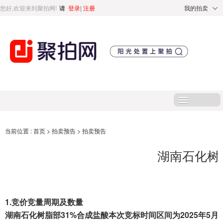
您好,欢迎来到聚拍网!
请
登录
|
注册
我的拍卖
首页
当前位置 :
首页
>
拍卖预告
>
拍卖预告
湖南石化树
处置标的
直播专区
1.
竞价竞量周期及数量
处置专区
湖南
石化树脂部
31
%
合成
盐酸本次
竞标时间区间为2025年
5
月
2