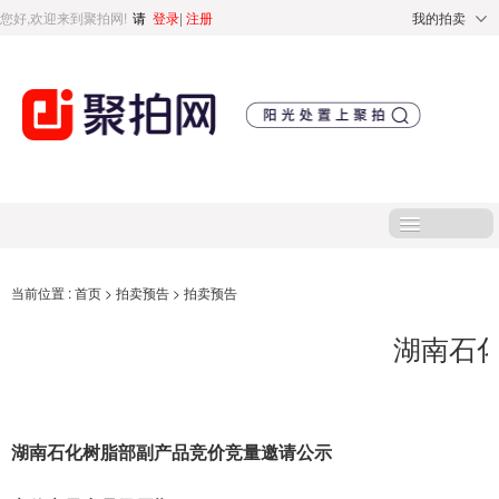
您好,欢迎来到聚拍网!
请
登录
|
注册
我的拍卖
首页
当前位置 :
首页
>
拍卖预告
>
拍卖预告
湖南石
处置标的
直播专区
湖南
石化树脂部
副产品竞价竞
量
邀请公示
处置专区