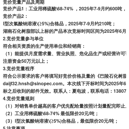
竞价竞
量
产品及周期
成交案例
竞价
产品
1
：
工业用稀硫酸\68-74%
，202
5
年
7-9
月约
6
00吨，
竞价
产
品
2：
打折资产
Ⅰ型次氯酸钠溶液\(≥5%)合格品，202
5
年
7-9
月约
210
吨；
湖南
石化树脂部
以上标的
产品本次
竞标时间区间为202
5
年
6
月
3
聚循环
2.
竞价竞量参与单位
符合相关资质
的
生产
使用单位和经销商
：
废钢行情
（1）能提供月度需求量、营业执照、危化品生产或
经营
许可
注册资金50万元以上；
帮助中心
3.
竞价竞量程序
符合公示要求的客户将填写好竞价价格及量的《巴陵
石化
树脂
daijf32.hnsh@sinopec.com。
本次线下开标时间为202
5
年
6
标之后收到的邮件无效。联系人
：
夏电波
，
联系
电话：138073
4.
竞
价竞量规则
（1）对销售单价越高的客户优先配给量按照计划量配完即止
（2）工业用稀硫酸\68-74%
最低
限价
2
0
元/吨
；
（
3
）
Ⅰ型次氯酸钠溶液\(≥5%)合格品，最低
限价
20元/吨；
5.
注意
事项