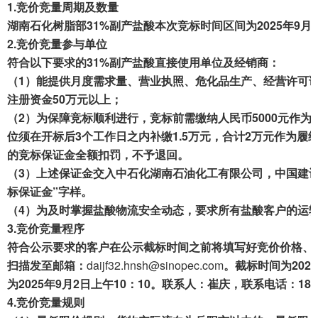
1.
竞价竞量周期及数量
成交案例
湖南
石化树脂部
31
%
副产
盐酸本次
竞标时间区间为2025年
9
月
3
2.
竞价竞量参与单位
打折资产
符合以下要求的31
%
副产盐酸直接使用单位及经销商：
（1）能提供月度需求量、营业执照、危化品生产、
经营
许可
聚循环
注册资金50万元以上；
废钢行情
（2）为保障竞标顺利进行
，
竞标前需缴纳
人民币
5000元作
位
须在
开标
后
3个
工作日之内
补缴
1
.5万元，合计2万元
作为
履
帮助中心
的
竞标
保证金
全额
扣罚
，
不予退回。
（3）上述保证
金交
入中
石化
湖南石油
化工有限公司
，中国建
标保证金
”字样。
（4）为及时掌握盐酸物流安全动态，要求所有盐酸客户的运
3.
竞价竞量程序
符合公示要求的客户在公示截标时间之前将填写好竞价价格、
扫描
发至邮箱：
daijf32.hnsh@sinopec.com
。截标时间为202
为2025年
9
月
2
日
上
午
1
0
：
1
0
。联系人
：
崔庆
，
联系
电话：
182
4.
竞
价竞量规则