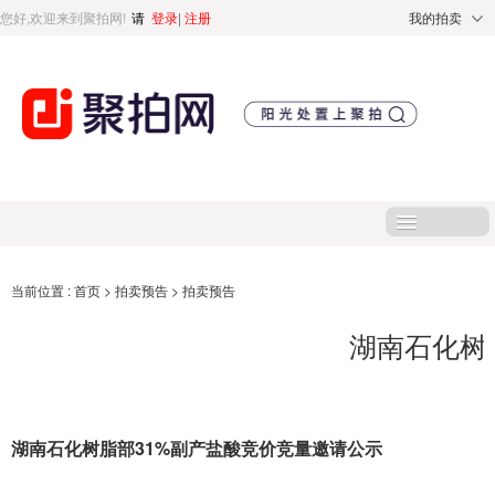
您好,欢迎来到聚拍网!
请
登录
|
注册
我的拍卖
首页
当前位置 :
首页
>
拍卖预告
>
拍卖预告
湖南石化树
处置标的
直播专区
湖南
石化树脂部
31%副产盐酸竞价竞量邀请公示
处置专区