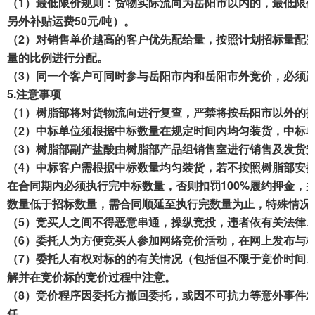
（1）最低
限价规则：
货物实际流向为岳阳市以内的，最低限
另外补贴运费
50
元/吨）。
（
2
）对销售单价越高的客户优先配给量，按照计划招标量配
量的比例
进行分配。
（3）同一个客户可同时参与岳阳市内和岳阳市外竞价，必须
5.
注意
事项
（1）树脂部将对货物流向进行复查，严禁将按岳阳市以外的报
（2）中标
单位
须
根据中标数量
在
规定时间内均匀装货，
中标
（3）树脂部
副产
盐酸由树脂部产品组销售室进行销售及发货
（4）中标客户需根据中标数量
均匀装货，
若
不
按照
树脂部安
在
合同期内必须执行完中标数量，否则
扣罚
10
0
%
履约押金，
数量低于招标数量，需合同顺延至执行完数量为止，
特殊情况
（5）竞买人之间不得恶意串通，操纵竞投，违者依有关法律
（6）委托人为方便竞买人参加网络竞价活动，在网上发布与
（7）委托人有权对标的的有关情况（包括但不限于竞价时间
解并在竞价标的竞价过程中注意。
（8）竞价程序因委托方撤回委托，或因不可抗力等意外事件
任。