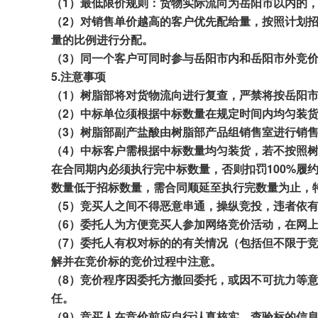
（1）最低
限价规则：
货物实际流向为岳阳市以内的
（
2
）对销售单价越高的客户优先配给量，按照计划
量的比例
进行分配。
（3）同一个客户可同时参与岳阳市内和岳阳市外竞
5.
注意
事项
（1）树脂部将对货物流向进行复查，严禁将按岳阳市
（2）中标
单位
须
根据中标数量
在
规定时间内均匀装
（3）树脂部
副产
盐酸由树脂部产品组销售室进行销
（4）中标客户需根据中标数量
均匀装货，
若
不
按照
在
合同期内必须执行完中标数量，否则
扣罚
10
0
%
履
数量低于招标数量，需合同顺延至执行完数量为止，
（5）竞买人之间不得恶意串通，操纵竞投，违者依
（6）委托人为方便竞买人参加网络竞价活动，在网
（7）委托人有权对标的的有关情况（包括但不限于
解并在竞价标的竞价过程中注意。
（8）竞价程序因委托方撤回委托，或因不可抗力等
任。
（9）竞买人在竞价前应自行认真核实，查验标的信