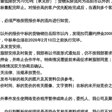
，最低限价为
70
元/吨
（
承兑价
）
；货物实际流向为岳阳市以外的
招标量配完即止。对报价
高的客户
优先
配给完成后
，当遇到多个
价，必须严格按照报价单的流向进行卸货。
以外的报价中标的货物销往岳阳市以内，发现扣罚履约押金2000
货，
中标单位
须在
202
6
年
2
月
10
日
之前执行完毕
。
售及发货安排。
树脂部安排及时装货，
我部
将以书面形式通知后，仍不按
我
部要
约押金，并
终止合作半年。特殊情况需
提前来函
征求树脂部
同意
特殊情况双
方
协商后确认
。
有关法律、法规承担责任。
上发布与标的相关的图片及其资料仅供参考。
竞价时间、标的竞价的有关图像、文字资料）在标的未开始竞价
意外事件发生使网络竞价程序暂停或终止的，委托人、我公司及
息，自行判断标的的现状是否符合其相关资料或描述。我公司不