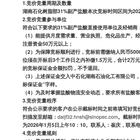
1.
竞价竞量周期及数量
湖南
石化树脂部
31
%
副产
盐酸本次
竞标时间区间为20
2.
竞价竞量参与单位
符合以下要求的31
%
副产盐酸直接使用单位及经销商
（1）能提供月度需求量、营业执照、危化品生产、
注册资金50万元以上；
（2）为保障竞标顺利进行
，
竞标前需缴纳
人民币
50
位
须在
开标
后
3个
工作日之内
补缴
1
.5万元，合计2万元
的
竞标
保证金
全额
扣罚
，
不予退回。
（3）上述保证
金交
入中
石化
湖南石油
化工有限公司
标保证金
”字样。
（4）为及时掌握盐酸物流安全动态，要求所有盐酸
3.
竞价竞量程序
符合公示要求的客户在公示截标时间之前将填写好竞
扫描
发至邮箱：
daijf32.hnsh@sinopec.com
。截标时间
为202
6
年
1
月
5
日
上
午
1
0
：
1
0
。联系人
：
崔庆
，
联系
4.
竞
价竞量规则