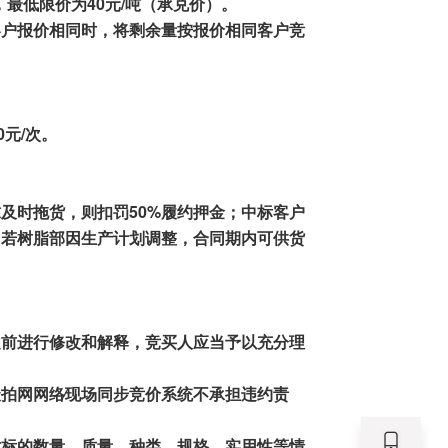
，最低限价为
40
元/吨
（
承兑价
）
。
客户报价相同时，将剩余
量按
报价相同客户竞
元/次。
求及时
拖货
，则
扣罚
50%
履约押金；中标
客户
；若树脂部因生产计划调整，合同期内可供货
之前进行修改和解释，竞买人应当予以充分理
聚拍网网络
现场同步竞价系统不承担违约责
对标的数量、质量、种类、规格、实用性等情