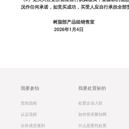
况作任何承诺，如竞买成功，买受人应自行承担全部
树脂部产品组销售室
202
6
年
1
月
4
日
我要参拍
我要处置标的
竞拍流程
处置企业入驻
认证流程
如何登录聚拍网
出价成交规则
什么是委托处置