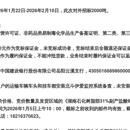
26
年
1
月
22
日-
202
6
年
2
月
10
日，此次对外招标
2000
吨
。
：
经营
许可证、非药品类易制毒化学品生产备案证明、第二类、第
00元作为竞标保证金，未竞标成功者
，竞标结束后全额
退还保证
作为
履约保证金，不能
冲抵货款
，业务结束时履约保证金可以返
，中国建设银行股份有限公司
岳阳云溪支行
，
430501668986000
客户的运输车辆车头和挂车都安装北斗伊爱监控系统备查，未安
价价格、竞价数量及发货区域的《湖南
石化
树脂部31
%
副产盐酸
为202
6
年
1
月
5
日
上
午
1
0
：
00
，截标之前收到的邮件均有效，
电话：
18216370623
。