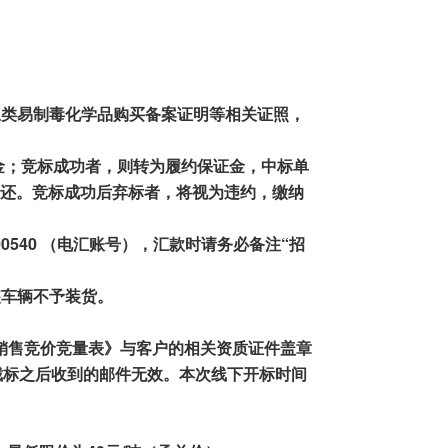
三类易制毒化学品购买备案证明等相关证照，
金；竞标成功者
，则
转为履约保证金，中标单
还。竞标成功
后弃标
者
，
将视为
违约
，
缴纳
00540
（电汇
账号
），
汇款时请务必备注
“
招
装车辆不予装货。
销售竞价竞量表》与客户
的相关资质
证件盖章
截标之后收到的邮件无效。本次线下开标时间