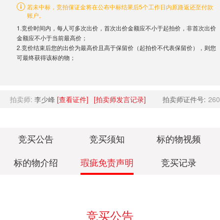
若未中标，竞拍保证金将在公布中标结果后5个工作日内原路返还至付款
账户。
1.竞价时间内，每人可多次出价，首次出价金额应不小于起拍价，非首次出价
金额应不小于当前最高价；
2.竞价结束后您的出价为最高价且高于保留价（起拍价不代表保留价），则您
可最终获得该标的物；
拍卖师:
李少峰
[查看证件]
[拍卖师发言记录]
拍卖师证件号:
260
竞买公告
竞买须知
标的物视频
标的物介绍
瑕疵免责声明
竞买记录
竞买公告