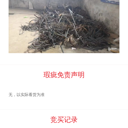
七、严禁以任何手段谋取非法利益。在拉货过程中，严禁
在计量器具上安装控制元件、遥控计量器具等一切手段窃取委
托方的财产。
一经发现，河北中废通拍卖有限公司有权将买受
人所缴纳的所有款项作为违约金予以扣除。委托方和河北中废
通拍卖有限公司还将依法追究窃取方的行政责任、民事责任和
刑事责任。
八、委托方和河北中废通拍卖有限公司不对标的物做任何
担保、保证、承诺，具体处置物资以委托方的实际指定为准，
瑕疵免责声明
按委托方的要求进行处置、清理、运输。
九、
其他特殊事项
无，以实际看货为准
网
络
竞
价
规
则
竞买记录
一、
为规范网络竞价行为，根据有关法律、法规特制定本