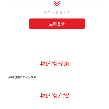
将标的物清运完毕。现场拉货过程中产生的所有费用均有买受
人自行承担，委托方
、
河北中废通拍卖有限公司
不提供车辆及
登录后查看全文
人工辅助。标的物上附着的水泥的其他杂质，买受人在装车过
磅前全部自行清理完毕，过磅时不予扣杂。
标的物清运完毕后
立即登录
两日内，
买受人负责自费将现场垃圾、拉货产生的垃圾全部清
运完毕。
否则委托方、河北中废通拍卖有限公司有权扣除保证
金，并追究违约责任。
四
、报名参加竞买的资格条件
:
企业资质
标的物视频
五、
标的成交后，如果本次
成交价
为含
发
票自提价的，买
受人应按照票面价值
（价税合计）
1
%的标准向河北中废通拍卖
该标的物暂时没有视频！
有限公司支付服务费。
六、
确定成交（中标）后，买受人应于
2022年8月24日17时
标的物介绍
前，将标的物预估
全额
货款支付给
委托方指定账户
，并签订
《废旧物资销售合同》。