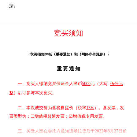
据。
竞买须知
（竞买须知包括《重要通知》和《网络竞价规则》）
重
要
通
知
一、竞买人缴纳竞买保证金人民币
5000
元（大写
:
伍仟元
整
）后可参与本次竞买。
二、本次成交价为含税自提价（税率
13%
）。含发票，发
票类型为：☐增值税普通发票；☑增值税专用发票。
三
、
买受人应在委托方通知进场拉货后于
2022
年
8
月
27
日前