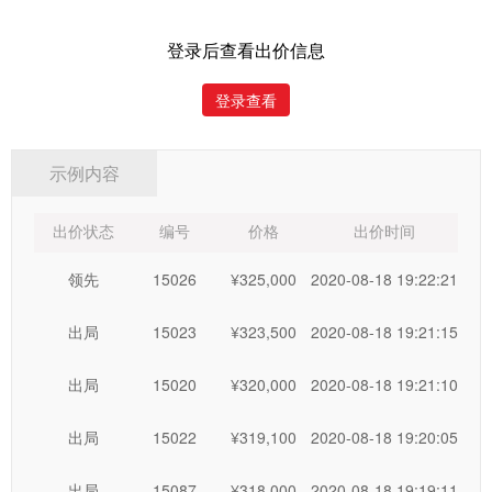
《网络竞价规则》。
达到保留价且最高出价者，为最终竞买成
功者，需作为买受人遵守竞买须知及相关附件内容，承担本次
登录后查看出价信息
竞买所约定的全部义务。
登录查看
二、参与网络竞价的竞买人须是具有完全
民事权利能力和
民事行为能力的自然人、法人以及其他组织，并具备操作计算
示例内容
机的能力。
委托方和
河北中废通拍卖有限公司
声明不提供统一
的竞价场所和竞价工具。
出价状态
编号
价格
出价时间
领先
15026
¥325,000
2020-08-18 19:22:21
三、参加竞买人员凭有效证照办理竞买手续、
缴纳
竞买
保
证金，取得竞买资格。没有竞买资格参与竞买者报价无效。
出局
15023
¥323,500
2020-08-18 19:21:15
四、竞买人之间不得恶意串通，操纵竞投。
违反者，将被
出局
15020
¥320,000
2020-08-18 19:21:10
依法追究全部法律责任。
出局
15022
¥319,100
2020-08-18 19:20:05
竞买人
确认：
出局
15087
¥318,000
2020-08-18 19:19:11