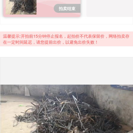
成交案例
拍卖结束
打折资产
聚循环
温馨提示:开拍前15分钟停止报名，起拍价不代表保留价，网络拍卖存
在一定时间延迟，请您提前出价，以避免出价失败！
废钢行情
帮助中心