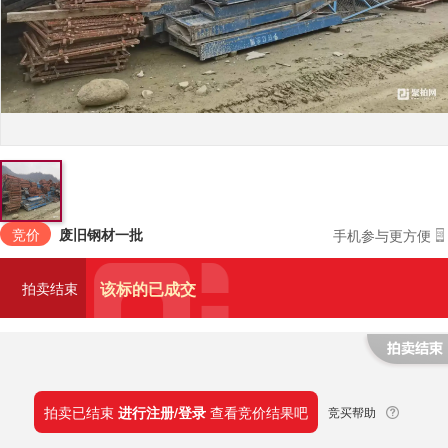
竞价
废旧钢材一批
手机参与更方便
该标的已成交
拍卖结束
拍卖已结束
进行注册/登录
查看竞价结果吧
竞买帮助