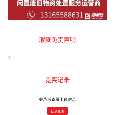
《网络竞价规则》。
达到保留价且最高出价者，为最终竞买成
功者，需作为买受人遵守竞买须知及相关附件内容，承担本次
竞买所约定的全部义务。
二、参与网络竞价的竞买人须是具有完全
民事权利能力和
瑕疵免责声明
民事行为能力的自然人、法人以及其他组织，并具备操作计算
机的能力。
委托方和
河北中废通拍卖有限公司
声明不提供统一
的竞价场所和竞价工具。
无
三、参加竞买人员凭有效证照办理竞买手续、
缴纳
竞买
保
证金，取得竞买资格。没有竞买资格参与竞买者报价无效。
竞买记录
四、竞买人之间不得恶意串通，操纵竞投。
违反者，将被
依法追究全部法律责任。
登录后查看出价信息
竞买人
确认：
登录查看