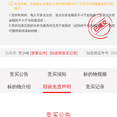
若未中标，竞拍保证金将在公布中标结果后5个工作日内原路返还至付款
账户。
1.竞价时间内，每人可多次出价，首次出价金额应不小于起拍价，非首次出价
金额应不小于当前最高价；
2.竞价结束后您的出价为最高价且高于保留价（起拍价不代表保留价），则您
可最终获得该标的物；
拍卖师:
李少峰
[查看证件]
[拍卖师发言记录]
拍卖师证件号:
260
竞买公告
竞买须知
标的物视频
标的物介绍
瑕疵免责声明
竞买记录
竞买公告