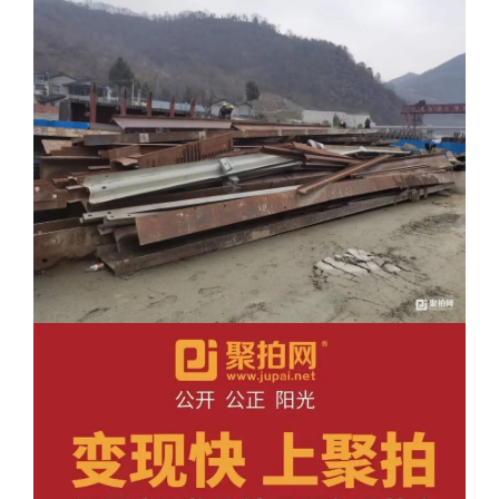
1、含
发
票
，发票类型为：
增值税普通发票
；
增值税专用
□
□
发票。
1.1含税自提价（税率
%）；
1.2不含税自提价。
委托方
为买受人开具发票前，由买受人
自行承担并先行向委托方支付
成交价
%的相应税款。
2、不含
发
票：部分特殊物品不能开具发票。
六、
报名参加竞买的资格条件：
七、
其他特殊事项
网 络 竞 价 规 则
一、
为规范网络竞价行为，根据有关法律、法规特制定本