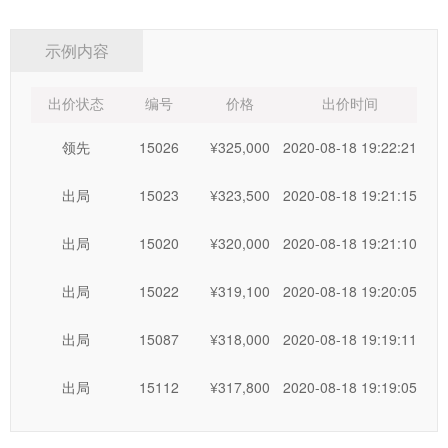
如最后一名竞买人
报价超过前一名竞买人报价
10倍以上且
示例内容
高于保留价
的，除自愿接受该报价成交外，竞买人同意由河北
中废通拍卖有限公司全额扣除竞买人的竞买保证金，作为竞买
出价状态
编号
价格
出价时间
人不能按照成交价签约，给本次拍卖及重新组织拍卖造成损失
所进行的合理弥补。
领先
15026
¥325,000
2020-08-18 19:22:21
出局
15023
¥323,500
2020-08-18 19:21:15
五、按照有关规定及“依物品现状进行竞价”的国际惯例，
委托方和
河北中废通拍卖有限公司
已在竞价开始前对竞价标的
出局
15020
¥320,000
2020-08-18 19:21:10
物进行了预展，并声明不承担瑕疵担保责任。
出局
15022
¥319,100
2020-08-18 19:20:05
在预展期间内，竞买人应仔细阅读《竞买须知》并去现场
认真查看了解竞价标的物。
出局
15087
¥318,000
2020-08-18 19:19:11
竞买人不去现场看货，视为竞买人对自身权利的放
出局
15112
¥317,800
2020-08-18 19:19:05
弃，竞买人自愿承担不去现场看货的全部法律后果。