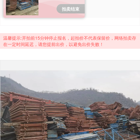
成交案例
拍卖结束
打折资产
聚循环
温馨提示:开拍前15分钟停止报名，起拍价不代表保留价，网络拍卖存
在一定时间延迟，请您提前出价，以避免出价失败！
废钢行情
帮助中心