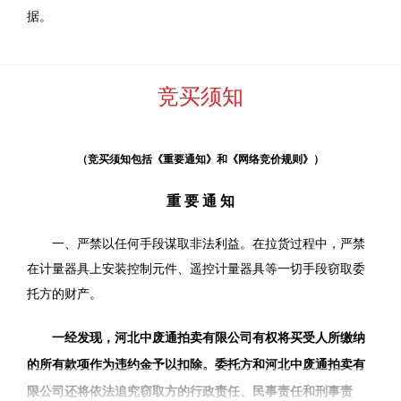
据。
竞买须知
（竞买须知包括《重要通知》和《网络竞价规则》）
重 要 通 知
一、
严禁以
任何
手段谋取非法利益。在拉货
过程
中，严禁
在计量器具上安装控制元件、遥控计量器具等一切手段窃取委
托方的财产。
一经发现，
河北中废通拍卖有限公司
有权将买受人所缴纳
的所有款项作为违约金予以扣除。委托方和
河北中废通拍卖有
限公司
还将依法追究窃取方的行政责任、民事责任和刑事责