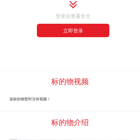
任。
登录后查看全文
二、
确定
成交（
中标）后，买受人应于
次日12时
前
，
立即登录
将标的物预估
全额
货款
支付给
委托方
，并签订
《废旧
物资销售合同》
。买受人应按委托方的要求于
2022
年
08
月
31
日
前将标的物清运完毕。
三、
委托方和
河北中废通拍卖有限公司
不对标的物做任何
担保、保证、承诺，具体处置物资以委托方的实际指定为准，
标的物视频
按委托方的要求进行处置、清理、运输。
四、
确定成交（中标）后，买受人应当自行清运成交标的
该标的物暂时没有视频！
物，因提货所产生的全部费用均由买受人全部自行承担。委托
方不负责成交标的物的修整、切割、装车、运输。
标的物介绍
五
、本次
成交价，选择第（
2
）项。