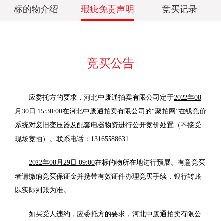
标的物介绍
瑕疵免责声明
竞买记录
竞买公告
应委托方的要求
，
河北中废通拍卖有限公司
定于
2022年08
月30日 15:30:00
在
河北中废通拍卖有限公司
的
“聚拍网”在线
竞价
系统对
废旧变压器及配套电器
物资
进行公开竞价处置（不接受
现场竞拍）。联系电话：
13165588631
2022年08月29日 09:00
在标的物所在地进行预展。有意竞买
者请
缴
纳竞买保证金并携带有效证件办理竞买手续，银行转账
以实际到账为准。
如买受人违约，应委托方的要求，河北中废通拍卖有限公