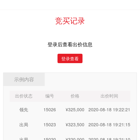
高于保留价
的，除自愿接受该报价成交外，竞买人同意由河北
中废通拍卖有限公司全额扣除竞买人的竞买保证金，作为竞买
竞买记录
人不能按照成交价签约，给本次拍卖及重新组织拍卖造成损失
所进行的合理弥补。
登录后查看出价信息
五、按照有关规定及
“依物品现状进行竞价”的国际惯例，
登录查看
委托方和
河北中废通拍卖有限公司
已在竞价开始前对竞价标的
物进行了预展，并声明不承担瑕疵担保责任。
示例内容
在预展期间内，竞买人应仔细阅读《
竞买须知
》并去现场
认真查看了解竞价标的物。
出价状态
编号
价格
出价时间
领先
15026
¥325,000
2020-08-18 19:22:21
竞买人不去现场看货，视为竞买人对自身权利的放
弃，竞买人自愿承担不去现场看货的全部法律后果。
出局
15023
¥323,500
2020-08-18 19:21:15
在预展期结束后，不论竞买人是否去现场看过货，
出局
15020
¥320,000
2020-08-18 19:21:10