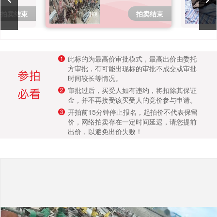
成交案例
拍卖结束
拍卖结束
打折资产
聚循环
此标的为最高价审批模式，最高出价由委托
方审批，有可能出现标的审批不成交或审批
时间较长等情况。
废钢行情
审批过后，买受人如有违约，将扣除其保证
金，并不再接受该买受人的竞价参与申请。
帮助中心
开拍前15分钟停止报名，起拍价不代表保留
价，网络拍卖存在一定时间延迟，请您提前
出价，以避免出价失败！