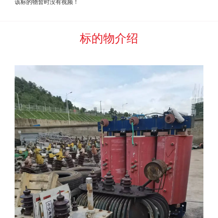
该标的物暂时没有视频！
含票（部分特殊物品不能开具发票）的，买受人应按照标的物
成交价
的标准向河北中废通拍卖有限公司支付服务
费。
标的物介绍
六、严禁以任何手段谋取非法利益。在拉货过程中，严禁
在计量器具上安装控制元件、遥控计量器具等一切手段窃取委
托方的财产。
一经发现，河北中废通拍卖有限公司有权将买受人所缴纳
的所有款项作为违约金予以扣除。委托方和河北中废通拍卖有
限公司还将依法追究窃取方的行政责任、民事责任和刑事责
任。
七、确定成交（中标）后，买受人应于
以企业通知为准
，
将标的物预估
全额
货款支付给
委托方
，并签订《废旧物资
销售合同》。