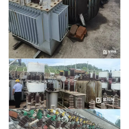
八、委托方和河北中废通拍卖有限公司不对标的物做任何
担保、保证、承诺，具体处置物资以委托方的实际指定为准，
按委托方的要求进行处置、清理、运输。
九、
本次竞价是最高价审批。
十、
其他特殊事项
需要带上个人身份证并戴上口罩，看
货须提前预约，看货人需接种过新冠疫苗，
14天内未去过中高
风险区及邯郸地区，48小时内出发地核酸报告及六安市当地核
酸报告;标的六：要求带专业检测仪器看货；标的十一：要求提
供危废资质
网
络 竞 价 规 则
一、
为规范网络竞价行为，根据有关法律、法规特制定本
《网络竞价规则》。
达到保留价的最高出价者，委托方进行申
报获批后，方可确定成为最终竞买成功者。最终竞买成功者需