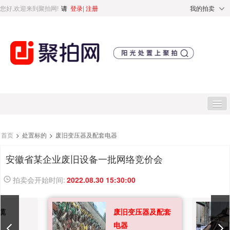
您好,欢迎来到聚拍网!
请
登录
|
注册
我的拍卖
首页
首页
>
处置标的
>
废旧变压器及配套电器
安徽省某企业废旧设备一批网络竞价会
处置标的
拍卖会开始时间:
2022.08.30 15:30:00
直播专区
缆
废旧变压器及配套
处置专区
电器