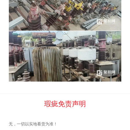
作为买受人遵守竞买须知及相关附件内容，承担本次竞买所约
定的全部义务。
二、参与网络竞价的竞买人须是具有完全
民事权利能力和
民事行为能力的自然人、法人以及其他组织，并具备操作计算
机的能力。
委托方和
河北中废通拍卖有限公司
声明不提供统一
的竞价场所和竞价工具。
三、参加竞买人员凭有效证照办理竞买手续、
缴纳
竞买
保
证金，取得竞买资格。没有竞买资格参与竞买者报价无效。
四、竞买人之间不得恶意串通，操纵竞投。
违反者，将被
依法追究全部法律责任。
瑕疵免责声明
竞买人
确认：
无，一切以实地看货为准！
如最后一名竞买人
报价超过前一名竞买人报价
10倍以上且