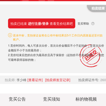
拍卖已结束
进行注册/登录
查看竞价结果吧
竞买帮助
若未中标，竞拍保证金将在公布中标结果后5个工作日内原路返还至付款
账户。
1.竞价时间内，每人可多次出价，首次出价金额应不小于起拍价，非首次出价
金额应不小于当前最高价；
2.竞价结束后您的出价为最高价且高于保留价（起拍价不代表保留价），则您
可最终获得该标的物；
拍卖师:
李少峰
[查看证件]
[拍卖师发言记录]
拍卖师证件号:
260
竞买公告
竞买须知
标的物视频