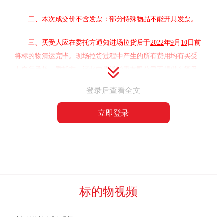
二、本次成交价不含发票：部分特殊物品不能开具发票。
三
、
买受人应在委托方通知进场拉货后于
2022
年
9
月
10
日前
将标的物清运完毕。现场拉货过程中产生的所有费用均有买受
人自行承担，委托方
、
河北中废通拍卖有限公司
不提供车辆及
人工辅助。标的物上附着的水泥的其他杂质，买受人在装车过
登录后查看全文
磅前全部自行清理完毕，过磅时不予扣杂。
标的物清运完毕后
两日内，
买受人负责自费将现场垃圾、拉货产生的垃圾全部清
立即登录
运完毕。
否则委托方、河北中废通拍卖有限公司有权扣除保证
金，并追究违约责任。
四
、报名参加竞买的资格条件
:
不限
五、
标的成交后，如果本次
成交价为含发票自提价的，买
标的物视频
受人应按照票面价值（价税合计）
2%
的标准向河北中废通
拍卖有限公司支付服务费。标的成交后，如果本次成交价为不