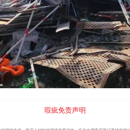
倍以上且高于保留价
的，除自愿接受该报价成交外，竞买人同意由河北中废
成损失所进行的合理弥补。
惯例，
委托方和
河北中废通拍卖有限公司
已在竞价开始前对竞价标的物进
去现场认真查看了解竞价标的物。
利的放弃，竞买人自愿承担不去现场看货的全部法律后果。
过货，竞买人一旦参加竞买报价，无论是否竞买成功，均视为竞
异议。
定的网络竞价平台。凡注册成功，申请参拍，并通过
委托方和
河北中废通
聚拍网竞价大厅参与本场网络竞价活动。一台计算机终端设备只能登录一
瑕疵免责声明
证金后登陆系统，如可正常登陆，即已通过审核。
取消其竞买资格，并将被依法追究全部法律责任。
标的现状为准。竞买人对标的现状有异议的，应在办理竞买登记手续前提