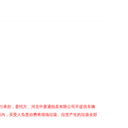
行承担，委托方
、
河北中废通拍卖有限公司
不提供车辆
日内，
买受人负责自费将现场垃圾、拉货产生的垃圾全部