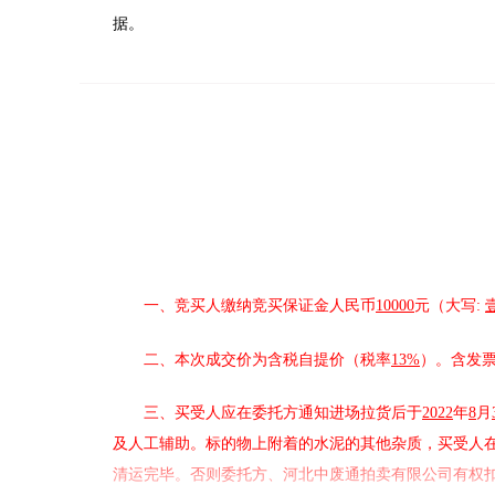
据。
一、竞买人缴纳竞买保证金人民币
10000
元（大写
:
二、本次成交价为含税自提价（税率
13%
）。含发
三
、
买受人应在委托方通知进场拉货后于
2022
年
8
月
及人工辅助。标的物上附着的水泥的其他杂质，买受人
清运完毕。
否则委托方、河北中废通拍卖有限公司有权