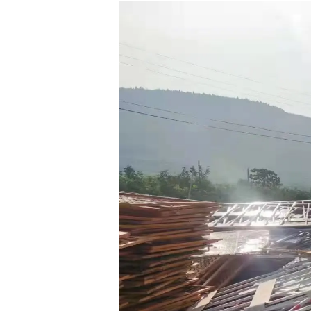
3.必须至少三家报名参加，三家必须出价此标的
4、物资需分拣
一、
为规范网络竞价行为，根据有关法律、法规特
竞买所约定的全部义务。
二、参与网络竞价的竞买人须是具有完全
民事权利
的竞价场所和竞价工具。
三、参加竞买人员凭有效证照办理竞买手续、
缴纳
四、竞买人之间不得恶意串通，操纵竞投。
违反者
竞买人
确认：