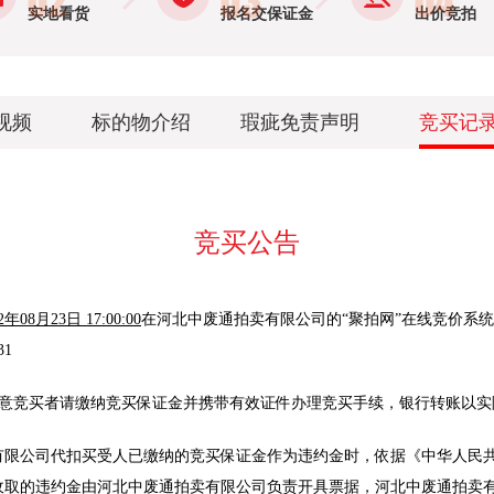
实地看货
报名交保证金
出价竞拍
视频
标的物介绍
瑕疵免责声明
竞买记
竞买公告
2年08月23日 17:00:00
在
河北中废通拍卖有限公司
的
“聚拍网”在线
竞价
系统
31
意竞买者请
缴
纳竞买保证金并携带有效证件办理竞买手续，银行转账以实
有限公司代扣买受人已缴纳的竞买保证金作为违约金时，依据《中华人民
收取的违约金由河北中废通拍卖有限公司负责开具票据，河北中废通拍卖