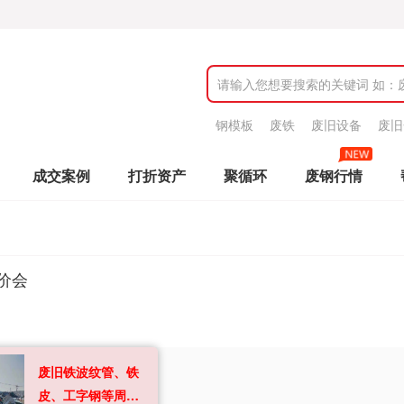
钢模板
废铁
废旧设备
废旧
成交案例
打折资产
聚循环
废钢行情
价会
废旧铁波纹管、铁
皮、工字钢等周转