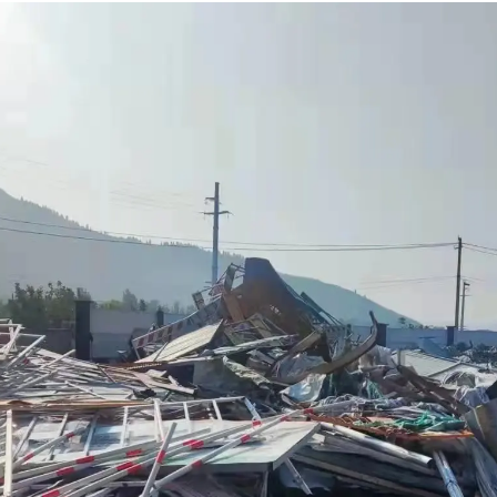
方可成立，不满三家出价此标的作废
网
络
竞
价
规
则
制定本《网络竞价规则》。
达到保留价且最高出价者，为最终竞买成功者
能力和
民事行为能力的自然人、法人以及其他组织，并具备操作计算机的
竞买
保证金，取得竞买资格。没有竞买资格参与竞买者报价无效。
，将被依法追究全部法律责任。