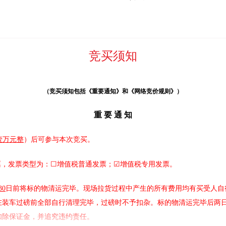
竞买须知
（竞买须知包括《重要通知》和《网络竞价规则》）
重
要
通
知
壹万元整
）后可参与本次竞买。
票，发票类型为：☐增值税普通发票；☑增值税专用发票。
30
日前将标的物清运完毕。现场拉货过程中产生的所有费用均有买受人自
在装车过磅前全部自行清理完毕，过磅时不予扣杂。
标的物清运完毕后两
扣除保证金，并追究违约责任。