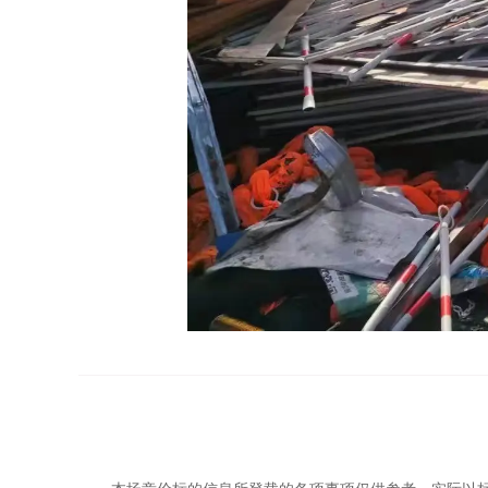
如最后一名竞买人
报价超过前一名竞买人报价
10
人不能按照成交价签约，给本次拍卖及重新组织拍卖造
五、按照有关规定及
“依物品现状进行竞价”的国际
在预展期间内，竞买人应仔细阅读《
竞买须知
》并
竞买人不去现场看货，视为竞买人对自身权
在预展期结束后，不论竞买人是否去现场看
规格型号、质量、瑕疵、数量等全部信息无任何
六、聚拍网网络竞价系统作为本场网络竞价活动指
所分配的竞买账号和密码且被激活的竞买人，均可登录
仅在本场竞价会上能有效使用。申请人可在缴纳竞买保
冒充他人注册或以他人的信息注册的，一经查实即
本场竞价标的信息所登载的各项事项仅供参考，实际以