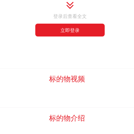
登录后查看全文
的，买受人应按照票面价值
（价税合计）
2
%的标准向河北中废通拍卖
立即登录
标的物成交价
%的标准向河北中废通拍卖有限公司支付服务费。
2时
前，将标的物预估
全额（预估吨数*成交单价）
货款支付给
委
，严禁在计量器具上安装控制元件、遥控计量器具等一切手段窃取委托方
北中废通拍卖有限公司还将依法追究窃取方的行政责任、民事责任和刑事
标的物视频
做任何担保、保证、承诺，具体处置物资以委托方的实际指定为准，按委
标的物介绍