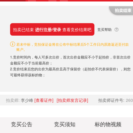
拍卖已结束
进行注册/登录
查看竞价结果吧
竞买帮助
若未中标，竞拍保证金将在公布中标结果后5个工作日内原路返还至付款
账户。
1.竞价时间内，每人可多次出价，首次出价金额应不小于起拍价，非首次出价
金额应不小于当前最高价；
2.竞价结束后您的出价为最高价且高于保留价（起拍价不代表保留价），则您
可最终获得该标的物；
拍卖师:
李少峰
[查看证件]
[拍卖师发言记录]
拍卖师证件号:
260
竞买公告
竞买须知
标的物视频