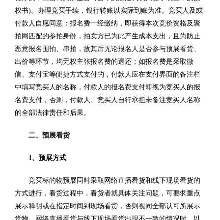
权书)。办理竞买手续，银行转账以实际到账为准。竞买人及或
付款人自愿同意：报名费一经缴纳，即获得本次竞价资格及聚
拍网匹配的参拍身份，拍卖方已为此产生成本支出，且为防止
恶意报名围拍、串拍，故其后无论报名人是否参与预展看货、
出价等环节，均无权主张报名费的退还；如报名费是采取微
信、支付宝等便捷方式支付的，付款人应在支付界面的备注栏
中填写竞买人的名称，付款人的报名费支付即视为竞买人的报
名费支付，否则，付款人、竞买人自行承担未备注竞买人名称
的全部法律责任和后果。
二、预展看货
1、预展方式
竞买标的物预展同时采取网络直播看货和线下现场看货的
方式进行，看货过程中，看货者就具体关注问题，可要求重点
展示释明或在指定时间到现场看货，否则视同全部认可所展示
货物。网络直播看货与线下现场看货出现不一致的情况时，以