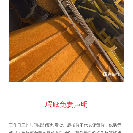
委托方指定账户，与委托方签订《废旧物资销售合同》, 并根据
委托方要求拉货。
网 络 竞 价 规 则
一、为规范网络竞价行为，根据有关法律、法规特制定本
《网络竞价规则》。达到保留价且最高出价者，为最终竞买成
功者，需作为买受人遵守《竞买公告》《竞买须知》及相关附
件内容，承担本次竞买所约定的全部义务。
二、参与网络竞价的竞买人须是具有完全民事权利能力和
民事行为能力的自然人、法人或其他组织，并具备操作计算机
的能力。委托方和河北中废通拍卖有限公司声明不提供统一的
竞价场所和竞价工具。
三、参加竞买人员凭有效证照办理竞买手续、缴纳竞买保
瑕疵免责声明
证金，取得竞买资格。没有竞买资格参与竞买者报价无效。
四、竞买人不得恶意出价，或串通操纵竞价。违反者将被
取消竞买资格，扣除保证金并追究全部法律责任。为防止竞买
工作日工作时间提前预约看货。起拍价不代表保留价，仅展示
人恶意出价后，以操作不慎等由头随意弃标，故意扰乱竞价进
使用；报价可合理核算成本后报价，确保最后价格为核算好成