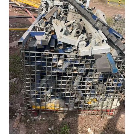
产生的包含但不限于诉讼费、保全费、鉴定费、差旅费、律师
费等一切为主张权利所产生的费用，均由买受人承担。
六、严禁以任何手段谋取非法利益。在拉货过程中，严禁
在计量器具上安装控制元件、遥控计量器具，严禁以其他一切
手段窃取委托方的财产。一经发现，河北中废通拍卖有限公司
或委托方有权将买受人所缴纳的保证金、预付款予以扣除，并
可在弥补损失完毕的基础上，要求其承担不低于五万元的违约
赔偿责任。
委托方和河北中废通拍卖有限公司还将依法追究窃取方的
行政责任、民事责任或刑事责任。
七、买定成交（中标）后，买受人应于
拉货
前，自行
向委托方索要收款账号，并将标的物预处置货款转入该指定账
号中，同时签订《废旧物资销售合同》。
八、委托方和河北中废通拍卖有限公司不对标的物做任何
担保、保证、承诺，具体处置物资以委托方的实际指定为准，
按委托方的要求进行处置、清理、运输。