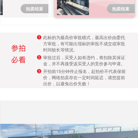
成交案例
打包一批报价）
拍卖结束
拍卖结束
打折资产
聚循环
此标的为最高价审批模式，最高出价由委托
方审批，有可能出现标的审批不成交或审批
时间较长等情况。
废钢行情
审批过后，买受人如有违约，将扣除其保证
金，并不再接受该买受人的竞价参与申请。
帮助中心
开拍前15分钟停止报名，起拍价不代表保留
价，网络拍卖存在一定时间延迟，请您提前
出价，以避免出价失败！