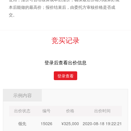
程，
竞买人参与竞买须承诺：
本后能做的最高价；报价结束后，由委托方审核价格是否成
交。
如作为最后竞买人，报价超过首次报价或前一名竞买人报
价10倍以上且高于保留价的，除自愿接受该报价成交外，竞买
人同意由河北中废通拍卖有限公司或委托人全额扣除竞买人的
竞买记录
保证金，并赔偿竞买人不能按照成交价签约，给本次竞价及重
新组织竞价造成的损失。
五、按照有关规定及“依物品现状进行竞价”的国际惯例，
登录后查看出价信息
委托方和河北中废通拍卖有限公司已在竞价开始前对竞价标的
物进行了预展，并声明不承担瑕疵担保责任。
登录查看
在预展期间内，竞买人应仔细阅读《竞买须知》并通过网
络直播或去现场认真查看了解竞价标的物。
示例内容
竞买人未进行预展看货，视为竞买人对自身权利的放弃，
竞买人自愿承担全部法律后果。
出价状态
编号
价格
出价时间
在预展期结束后，竞买人一旦参加竞买报价，无论是否竞
领先
15026
¥325,000
2020-08-18 19:22:21
买成功，均视为竞买人接受竞买标的物现状，对竞买标的物的