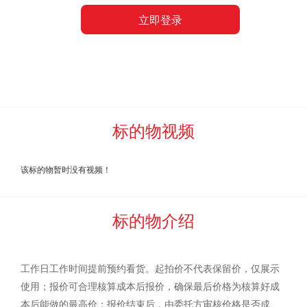
立即登录
提供车辆及人工辅助。标的物上附着的水泥或其他杂质，买受
人在装车过磅前全部自行清理完毕，过磅时不予扣杂。标的物
清运完毕后两日内，买受人负责自费将现场垃圾、拉货产生的
垃圾全部清运完毕。
竞买人违反上述约定的，委托方、河北中废通拍卖有限公
标的物视频
司有权扣除保证金，并追究违约责任。
四、报名参加竞买的资格条件:
企业资质
该标的物暂时没有视频！
不允许关联企业或相关联人员同时报名参加竞标，一经查
标的物介绍
清按照违约处理。
五、佣金收取的条件及标准。在聚拍网竞价页面展示“买定
成交”字样并生成成交通知书，视同“拍卖师落槌或者以其他公
工作日工作时间提前预约看货。起拍价不代表保留价，仅展示
使用；报价可合理核算成本后报价，确保最后价格为核算好成
开表示买定的方式确认”，此时竞价拍卖成交，佣金数额确定后
本后能做的最高价；报价结束后，由委托方审核价格是否成
应当立即支付，支付标准如下：