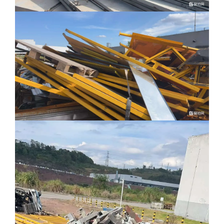
元/批（大写
:
）的标准，向河北中废通拍卖有限公司支付服务
佣金。
特殊约定：
1、 经河北中废通拍卖有限公司主持竞价成交后（特殊情
形下采用最高价审批招标竞价模式中，经委托方核实确认成交
后），买受人未按照《竞买公告》《竞买须知》“招商告知说
明”等本次竞价要求，或者未按照其与委托方的约定履行相关义
务的，买受人应按照标的物预处置数量等所对应佣金的收费标
准，向河北中废通拍卖有限公司支付服务佣金。
2、 河北中废通拍卖有限公司通过函件催收服务佣金的，
买受人自收到或者视为收到函件后3日内将服务佣金转入指定账
户，逾期支付视为买受人借款，以未付服务佣金为基数，按照
一年期LPR（贷款市场报价利率）的4倍计付利息；通过诉讼方
式主张服务佣金的，自法院受案日开始，以服务佣金为基数，
按照一年期LPR（贷款市场报价利率）的4倍计付利息，且由此