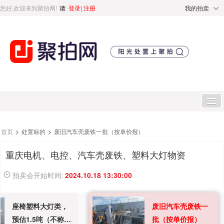
您好,欢迎来到聚拍网!
请
登录
|
注册
我的拍卖
首页
首页
>
处置标的
>
废旧汽车壳废铁一批（按单价报）
重庆电机、电控、汽车壳废铁、塑料大灯物资
处置标的
拍卖会开始时间:
2024.10.18 13:30:00
直播专区
座椅塑料大灯类，
废旧汽车壳废铁一
处置专区
预估1.5吨（不称重
批（按单价报）