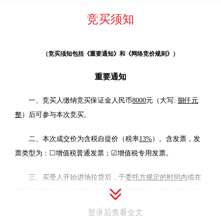
竞买须知
（竞买须知包括《重要通知》和《网络竞价规则》）
重要通知
一、竞买人缴纳竞买保证金人民币
8000
元（大写:
捌仟元
整
）后可参与本次竞买。
二、本次成交价为含税自提价（税率
13%
）。含发票，发
票类型为：☐增值税普通发票；☑增值税专用发票。
三、买受人开始进场拉货后，于
委托方规定的时间内
或在
买受人看货时自行与委托方确认的拉货期限内，通过双方约定
的方式将标的物全部清运完毕。现场拉货过程中产生的所有费
登录后查看全文
用均有买受人自行承担，委托方、河北中废通拍卖有限公司不