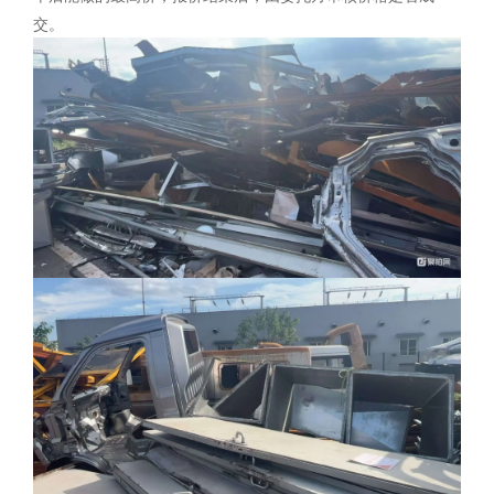
交。
1
、按照比例计收佣金
竞价成交后，买受人履约完毕，本次成交价为含票自提价
的，买受人应按照委托方向其开具发票的票面价税合计总金额
3.5
%的标准，向河北中废通拍卖有限公司支付服务佣金；
本次成交价为不含票价（部分特殊物品不能开具发票）的，或
者因故未能开具发票的，买受人应按照标的物实际成交金额为
基数，依照前述比例的标准向河北中废通拍卖有限公司支付服
务佣金。
2
、按照单位数量计收佣金
竞价成交后，竞品数量固定不变的，买受人应按照竞价成
交数量乘以人民币
元/单位（大写
:
）的标准，向河北
中废通拍卖有限公司支付服务佣金；竞品成交数量发生变化
的，买受人按照实际成交数量计算前述服务佣金。
3
、按照批次计收佣金
竞价成交后，买受人应按照实际成交批次乘以人民币