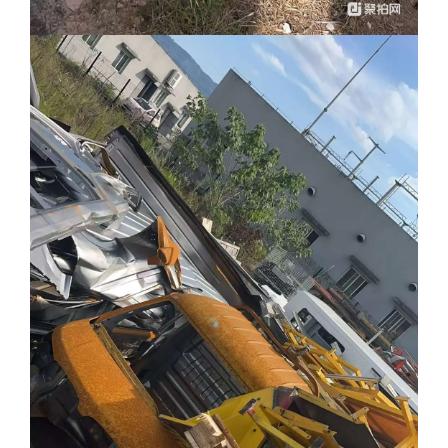
九、本次竞价是最高价审批。
十、其他特殊事项
十一、最高价审批是指“在某些特殊行业、特殊物品的竞价
过程中，在确定最高出价后，需要委托方进行申报获批后，方
可确定成交。”在此过程中有可能出现审批不通过或审批时间较
长等情况。一般情况下，最高出价确定后10个工作日内出具最
高价的审批结果，出具审批结果后10个工作日内签署《废旧物
资销售合同》。因委托方的原因超过上述期限的，最高出价者
有权书面选择放弃出价或继续等待。
最终审批通过，最高出价者选择继续等待，若出现标的物
价格下跌的，最高出价者自愿承担继续等待期间的损失。若最
终审批未通过，最高出价者不得向委托方、河北中废通拍卖有
限公司主张任何权利。
竞买成交后，买受人凭河北中废通拍卖有限公司出具的
《中标通知书》于委托方规定期限内将标的物预估货款缴纳至