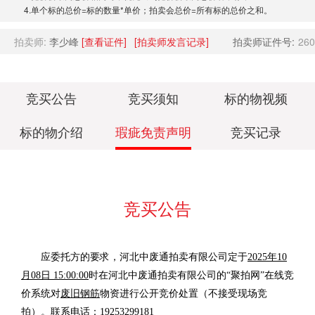
4.单个标的总价=标的数量*单价；拍卖会总价=所有标的总价之和。
拍卖师:
李少峰
[查看证件]
[拍卖师发言记录]
拍卖师证件号:
260
竞买公告
竞买须知
标的物视频
标的物介绍
瑕疵免责声明
竞买记录
竞买公告
应委托方的要求，河北中废通拍卖有限公司定于
2025年10
月08日 15:00:00
时在河北中废通拍卖有限公司的“聚拍网”在线竞
价系统对
废旧钢筋
物资进行公开竞价处置（不接受现场竞
拍）。联系电话：19253299181