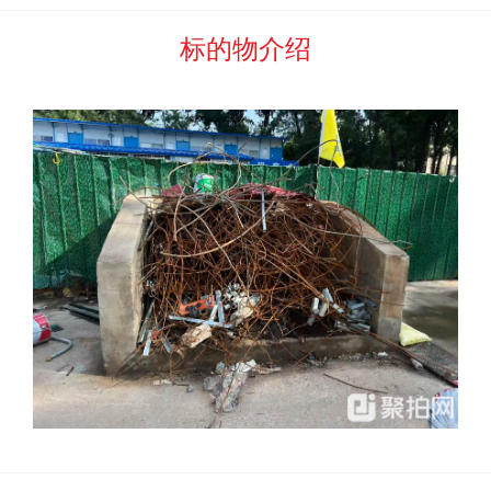
不允许关联企业或相关联人员同时报名参加竞标，一经查
标的物介绍
清按照违约处理。
五、该标的采用报名人数未满
3家
时，开拍后自动流拍模
式。
六、佣金收取的条件及标准。在聚拍网竞价页面展示“买定
成交”字样并生成成交通知书，视同“拍卖师落槌或者以其他公
开表示买定的方式确认”，此时竞价拍卖成交，佣金数额确定后
应当立即支付，支付标准如下：
1
、按照比例计收佣金
竞价成交后，买受人履约完毕，本次成交价为含票自提价
的，买受人应按照委托方向其开具发票的票面价税合计总金额
1
%的标准，向河北中废通拍卖有限公司支付服务佣金；本
次成交价为不含票价（部分特殊物品不能开具发票）的，或者
因故未能开具发票的，买受人应按照标的物实际成交金额为基