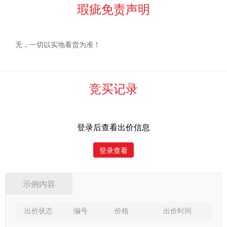
数，依照前述比例的标准向河北中废通拍卖有限公司支付服务
瑕疵免责声明
佣金。
2
、按照单位数量计收佣金
无，一切以实地看货为准！
竞价成交后，竞品数量固定不变的，买受人应按照竞价成
交数量乘以人民币
元/单位（大写
:
）的标准，向河北
中废通拍卖有限公司支付服务佣金；竞品成交数量发生变化
竞买记录
的，买受人按照实际成交数量计算前述服务佣金。
3
、按照批次计收佣金
竞价成交后，买受人应按照实际成交批次乘以人民币
登录后查看出价信息
元/批（大写
:
）的标准，向河北中废通拍卖有限公司支付服务
佣金。
登录查看
特殊约定：
1、 经河北中废通拍卖有限公司主持竞价成交后（特殊情
示例内容
形下采用最高价审批招标竞价模式中，经委托方核实确认成交
后），买受人未按照《竞买公告》《竞买须知》“招商告知说
出价状态
编号
价格
出价时间
明”等本次竞价要求，或者未按照其与委托方的约定履行相关义