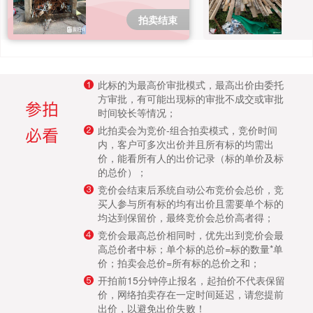
成交案例
拍卖结束
打折资产
聚循环
此标的为最高价审批模式，最高出价由委托
方审批，有可能出现标的审批不成交或审批
时间较长等情况；
废钢行情
此拍卖会为竞价-组合拍卖模式，竞价时间
内，客户可多次出价并且所有标的均需出
帮助中心
价，能看所有人的出价记录（标的单价及标
的总价）；
竞价会结束后系统自动公布竞价会总价，竞
买人参与所有标的均有出价且需要单个标的
均达到保留价，最终竞价会总价高者得；
竞价会最高总价相同时，优先出到竞价会最
高总价者中标；单个标的总价=标的数量*单
价；拍卖会总价=所有标的总价之和；
开拍前15分钟停止报名，起拍价不代表保留
价，网络拍卖存在一定时间延迟，请您提前
出价，以避免出价失败！