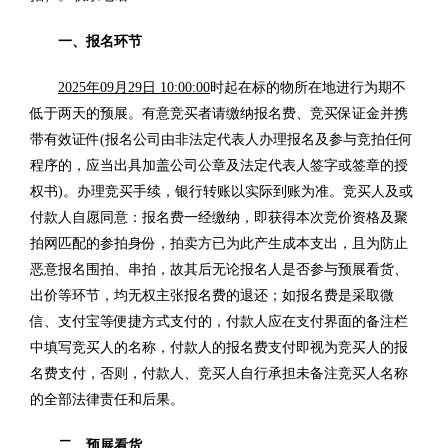
一、报名环节
2025年09月29日 10:00:00
时起在标的物所在地进行为期不
低于两天的预展。有意竞买者请缴纳报名费、竞买保证金并携
带有效证件(报名公司由非法定代表人办理报名及参与竞拍任何
程序的，应当出具加盖公司公章及法定代表人签字或签章的授
权书)。办理竞买手续，银行转账以实际到账为准。竞买人及或
付款人自愿同意：报名费一经缴纳，即获得本次竞价资格及聚
拍网匹配的参拍身份，拍卖方已为此产生成本支出，且为防止
恶意报名围拍、串拍，故其后无论报名人是否参与预展看货、
出价等环节，均无权主张报名费的退还；如报名费是采取微
信、支付宝等便捷方式支付的，付款人应在支付界面的备注栏
中填写竞买人的名称，付款人的报名费支付即视为竞买人的报
名费支付，否则，付款人、竞买人自行承担未备注竞买人名称
的全部法律责任和后果。
二、预展看货