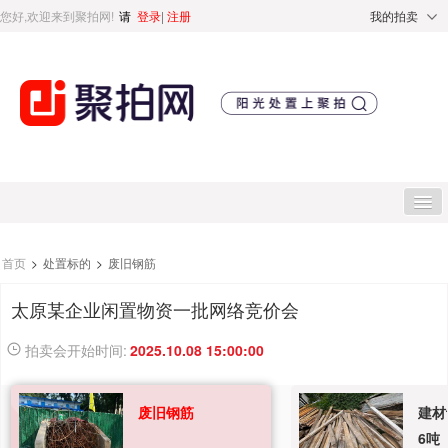
您好,欢迎来到聚拍网!
请
登录
|
注册
我的拍卖
首页
首页
>
处置标的
>
废旧钢筋
太原某企业闲置物资一批网络竞价会
处置标的
拍卖会开始时间:
2025.10.08 15:00:00
直播专区
废旧钢筋
建材
处置专区
6吨