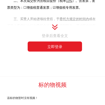
二、本次成交价为含税自提价（税率
13%
）。含发票，发
票类型为：☐增值税普通发票；☑增值税专用发票。
三、买受人开始进场拉货后，于
委托方规定的时间内
或在
买受人看货时自行与委托方确认的拉货期限内，通过双方约定
的方式将标的物全部清运完毕。现场拉货过程中产生的所有费
登录后查看全文
用均有买受人自行承担，委托方、河北中废通拍卖有限公司不
立即登录
提供车辆及人工辅助。标的物上附着的水泥或其他杂质，买受
人在装车过磅前全部自行清理完毕，过磅时不予扣杂。标的物
清运完毕后两日内，买受人负责自费将现场垃圾、拉货产生的
垃圾全部清运完毕。
竞买人违反上述约定的，委托方、河北中废通拍卖有限公
标的物视频
司有权扣除保证金，并追究违约责任。
四、报名参加竞买的资格条件:
企业资质
该标的物暂时没有视频！