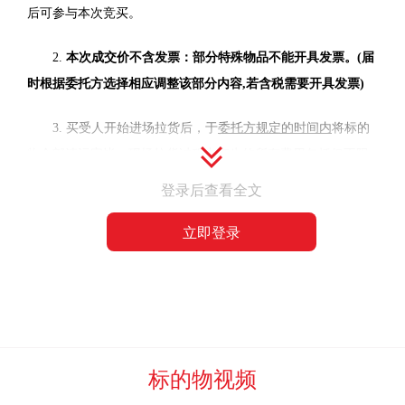
后可参与本次竞买。
2.
本次成交价不含发票：部分特殊物品不能开具发票。(届
时根据委托方选择相应调整该部分内容,若含税需要开具发票)
3. 买受人开始进场拉货后，于
委托方规定的时间内
将标的
物全部清运完毕。现场拉货过程中产生的所有费用包括但不限
于搬移、切割、拆卸、安装、处置、外运、协调等过程发生的
登录后查看全文
费用均由竞买人自行承担，委托方不提供车辆及人工辅助。标
立即登录
的物上附着的水泥或其他杂质，竞买人在装车过磅前全部自行
清理完毕，过磅时不予扣杂。标的物清运完毕后两日内，竞买
人负责自费将现场垃圾、拉货产生的垃圾全部清运完毕。否则
委托方有权扣除保证金，并追究违约责任。
4. 竞买人缴纳竞买报名费人民币
0
元（大写:
零
），竞买人
标的物视频
及或付款人自愿同意：报名费一经缴纳，即获得本次竞价资格