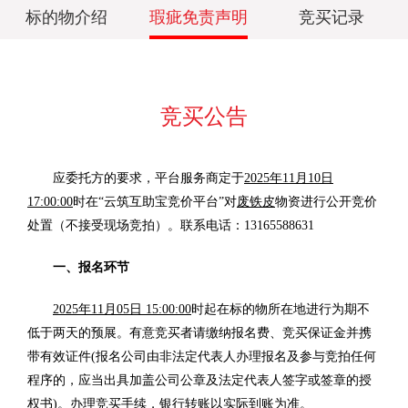
标的物介绍
瑕疵免责声明
竞买记录
竞买公告
应委托方的要求，平台服务商定于
2025年11月10日
17:00:00
时在“云筑互助宝竞价平台”对
废铁皮
物资进行公开竞价
处置（不接受现场竞拍）。联系电话：13165588631
一、报名环节
2025年11月05日 15:00:00
时起在标的物所在地进行为期不
低于两天的预展。有意竞买者请缴纳报名费、竞买保证金并携
带有效证件(报名公司由非法定代表人办理报名及参与竞拍任何
程序的，应当出具加盖公司公章及法定代表人签字或签章的授
权书)。办理竞买手续，银行转账以实际到账为准。