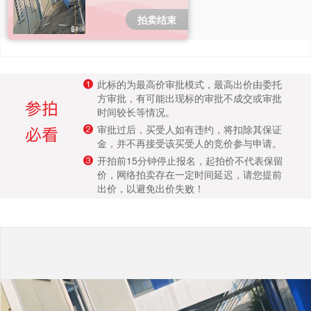
成交案例
拍卖结束
打折资产
聚循环
此标的为最高价审批模式，最高出价由委托
方审批，有可能出现标的审批不成交或审批
时间较长等情况。
废钢行情
审批过后，买受人如有违约，将扣除其保证
金，并不再接受该买受人的竞价参与申请。
帮助中心
开拍前15分钟停止报名，起拍价不代表保留
价，网络拍卖存在一定时间延迟，请您提前
出价，以避免出价失败！