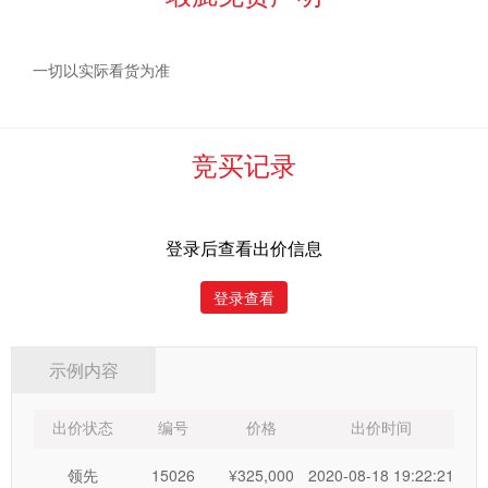
二、网络竞价规则
1. 为规范网络竞价行为，根据有关法律法规特制定本规
一切以实际看货为准
则。
2. 本规则适用于在“云筑互助宝竞价平台”进行竞买交易的
竞买记录
所有竞买人。
3. 起拍价不代表保留价。达到保留价且最高出价者，为最
登录后查看出价信息
终竞买成功者，需作为竞买人遵守《竞买公告》《竞买须知》
登录查看
及相关附件内容，承担本次竞买所约定的全部义务。
4. 参与网络竞价的竞买人须是具有完全民事权利能力和民
示例内容
事行为能力的自然人、法人或其他组织，并具备操作计算机的
能力。委托方和承接该标的的平台服务商声明不提供统一的竞
出价状态
编号
价格
出价时间
价场所和竞价工具。
领先
15026
¥325,000
2020-08-18 19:22:21