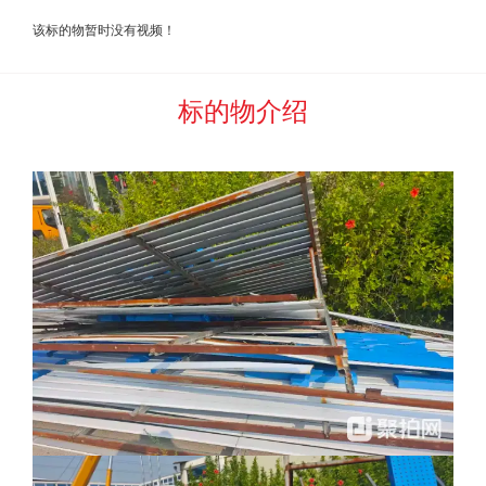
及匹配的参拍身份，平台服务商已为此产生成本支出，且为防
该标的物暂时没有视频！
止恶意报名围拍、串拍，
故其后无论报名人是否参与预展看
货、出价等环节，均无权主张报名费的退还。
标的物介绍
5. 报名参加竞买的资格条件:
企业资质
6. 佣金收取的条件及标准。
在云筑互助宝竞价平台页面展
示“买定成交”字样并生成成交通知书，视同“拍卖师落槌或者以
其他公开表示买定的方式确认”，此时竞价拍卖成交，佣金数额
确定后应当立即支付
，支付标准如下：
（1）按照比例计收佣金
竞价成交后，竞买人履约完毕，本次成交价为含票自提价
的，竞买人应按照
委托方向其开具发票的票面价税合计总金额
3
%的标准
，向承接该标的的平台服务商支付服务佣金；
本
次成交价为不含票价（部分特殊物品不能开具发票）的，或者