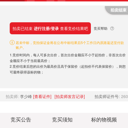
拍卖已结束
进行注册/登录
查看竞价结果吧
竞买帮助
若未中标，竞拍保证金将在公布中标结果后5个工作日内原路返还至付款
账户。
1.竞价时间内，每人可多次出价，首次出价金额应不小于起拍价，非首次出价
金额应不小于当前最高价；
2.竞价结束后您的出价为最高价且高于保留价（起拍价不代表保留价），则您
可最终获得该标的物；
拍卖师:
李少峰
[查看证件]
[拍卖师发言记录]
拍卖师证件号:
260
竞买公告
竞买须知
标的物视频