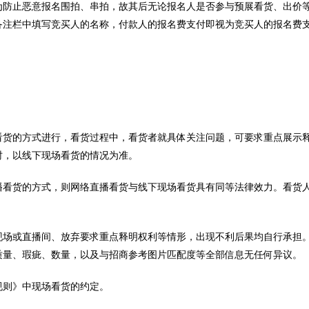
为防止恶意报名围拍、串拍，故其后无论报名人是否参与预展看货、出价
备注栏中填写竞买人的名称，付款人的报名费支付即视为竞买人的报名费
看货的方式进行，看货过程中，看货者就具体关注问题，可要求重点展示
时，以线下现场看货的情况为准。
播看货的方式，则网络直播看货与线下现场看货具有同等法律效力。看货
现场或直播间、放弃要求重点释明权利等情形，出现不利后果均自行承担
质量、瑕疵、数量，以及与招商参考图片匹配度等全部信息无任何异议。
规则》中现场看货的约定。