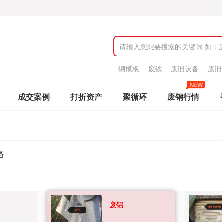
钢模板
废铁
废旧设备
废旧
成交案例
打折资产
聚循环
废钢行情
络
废铝