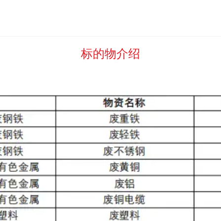
自提价的，买受人应按照委托方向其开具发票的票面价税合计总金额
标的物介绍
具发票）的，或者因故未能开具发票的，买受人应按照标的物实际成交金
竞价成交数量乘以人民币
/
元/单位（大写
: /
）的标准，向河北中废
费及佣金。
币
/
元/批（大写
: /
）的标准，向河北中废通拍卖有限公司支付平台服
特殊情形下采用最高价审批招标竞价模式中，经委托方核实确认成交后）
行相关义务的，买受人应按照标的物预处置数量等所对应平台服务费及佣金
务费及佣金的，买受人自收到或者视为收到函件后3日内将平台服务费及