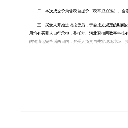
二、本次成交价为含税自提价（税率
13.00%
）。含
三、买受人开始进场拉货后，于
委托方规定的时间
用均有买受人自行承担，委托方、河北聚拍网数字科技
的物清运完毕后两日内，买受人负责自费将现场垃圾、
竞买人违反上述约定的，委托方、河北聚拍网数字
四、报名参加竞买的资格条件:
企业资质
不允许关联企业或相关联人员同时报名参加竞标，
五、该标的采用报名人数未满
3家
时，开拍后自动
六、费用收取的条件及标准：本费用包含“软件平台
额的三分之一。平台服务费特指河北中废通拍卖有限公
网竞价页面展示“买定成交”字样并生成成交通知书，视