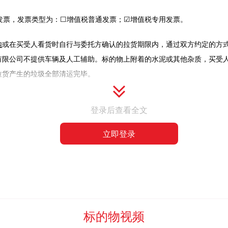
发票，发票类型为：☐增值税普通发票；☑增值税专用发票。
内
或在买受人看货时自行与委托方确认的拉货期限内，通过双方约定的方
有限公司不提供车辆及人工辅助。标的物上附着的水泥或其他杂质，买受
拉货产生的垃圾全部清运完毕。
科技有限公司有权扣除保证金，并追究违约责任。
登录后查看全文
立即登录
一经查清按照违约处理。
流拍模式。
技术研发服务费（该费用以下简称：平台服务费）”与“佣金”两部分，其
司为支撑本次竞价拍卖业务开展，所提供的软件系统技术开发、功能迭代
标的物视频
同“拍卖师落槌或者以其他公开表示买定的方式确认”，此时竞价拍卖成交