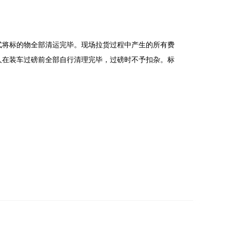
式将标的物全部清运完毕。现场拉货过程中产生的所有费
人在装车过磅前全部自行清理完毕，过磅时不予扣杂。标
中平台服务费占总费用金额的三分之二，佣金占总费用金
、技术运维、技术适配等研发相关技术服务费用。在聚拍
，平台服务费及佣金数额确定后应当立即支付，支付标准