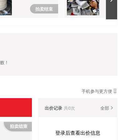
拍卖结束
拍卖结
失败！
手机参与更方便
出价记录
共
0
次
全部
登录后查看出价信息