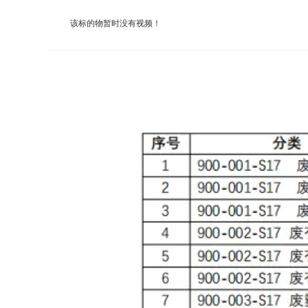
如下：
该标的物暂时没有视频！
1
、按照比例计收费用
竞价成交后，买受人履约完毕，本次成交价为含票
及佣金；本次成交价为不含票价（部分特殊物品不能开
司支付平台服务费及佣金。
2
、按照单位数量计收平台服务费及佣金
竞价成交后，竞品数量固定不变的，买受人应按照
生变化的，买受人按照实际成交数量计算前述平台服务
3
、按照批次计收平台服务费及佣金
竞价成交后，买受人应按照实际成交批次乘以人民
特殊约定：
1、 经河北中废通拍卖有限公司主持竞价成交后（
明”等本次竞价要求，或者未按照其与委托方的约定履
及佣金。
2、 河北中废通拍卖有限公司通过函件催收平台服