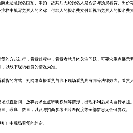
为防止恶意报名围拍、串拍，故其后无论报名人是否参与预展看货、出价
备注栏中填写竞买人的名称，付款人的报名费支付即视为竞买人的报名费
看货的方式进行，看货过程中，看货者就具体关注问题，可要求重点展示
时，以线下现场看货的情况为准。
播看货的方式，则网络直播看货与线下现场看货具有同等法律效力。看货
现场或直播间、放弃要求重点释明权利等情形，出现不利后果均自行承担
质量、瑕疵、数量，以及与招商参考图片匹配度等全部信息无任何异议。
规则》中现场看货的约定。