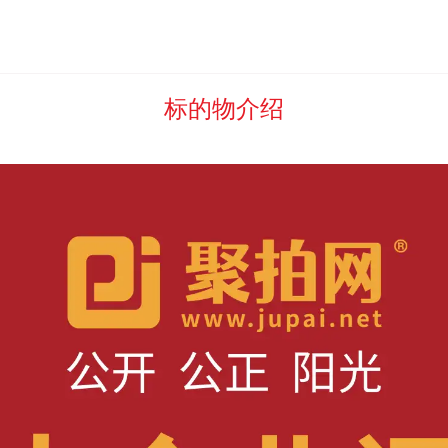
自提价的，买受人应按照委托方向其开具发票的票面价税合计总金额
能开具发票）的，或者因故未能开具发票的，买受人应按照标的物实际成
标的物介绍
竞价成交数量乘以人民币
元/单位（大写
:
）的标准，向河北聚拍
服务费及佣金。
币
元/批（大写
:
）的标准，向河北聚拍网数字科技有限公司支付平台
后（特殊情形下采用最高价审批招标竞价模式中，经委托方核实确认成交
履行相关义务的，买受人应按照标的物预处置数量等所对应平台服务费及佣
台服务费及佣金的，买受人自收到或者视为收到函件后3日内将平台服务
报价利率）的4倍计付利息；通过诉讼方式主张平台服务费及佣金的，自
生的包含但不限于诉讼费、保全费、鉴定费、差旅费、律师费等一切为主