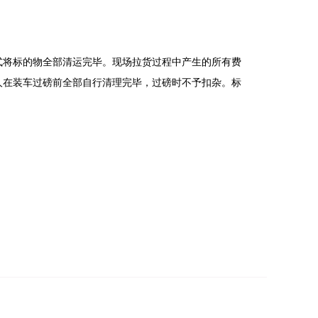
式将标的物全部清运完毕。现场拉货过程中产生的所有费
人在装车过磅前全部自行清理完毕，过磅时不予扣杂。标
中平台服务费占总费用金额的三分之二，佣金占总费用金
迭代、技术运维、技术适配等研发相关技术服务费用。在
成交，平台服务费及佣金数额确定后应当立即支付，支付