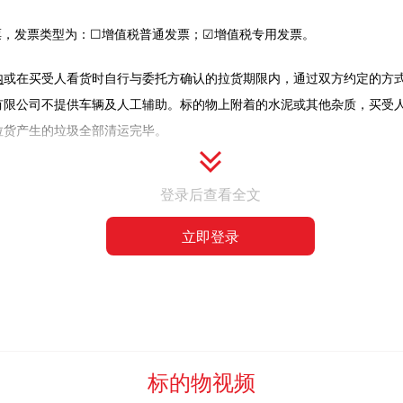
票，发票类型为：☐增值税普通发票；☑增值税专用发票。
内
或在买受人看货时自行与委托方确认的拉货期限内，通过双方约定的方
有限公司不提供车辆及人工辅助。标的物上附着的水泥或其他杂质，买受
拉货产生的垃圾全部清运完毕。
科技有限公司有权扣除保证金，并追究违约责任。
登录后查看全文
立即登录
一经查清按照违约处理。
技术研发服务费（该费用以下简称：平台服务费）”与“佣金”两部分，其
限公司为支撑本次竞价拍卖业务开展，所提供的软件系统技术开发、功能
，视同“拍卖师落槌或者以其他公开表示买定的方式确认”，此时竞价拍卖
标的物视频