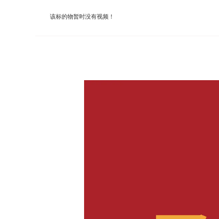
竞价成交后，买受人履约完毕，本次成交价为含票
该标的物暂时没有视频！
务费及佣金；本次成交价为不含票价（部分特殊物品不
技有限公司支付平台服务费及佣金。
2
、按照单位数量计收平台服务费及佣金
竞价成交后，竞品数量固定不变的，买受人应按照
量发生变化的，买受人按照实际成交数量计算前述平台
3
、按照批次计收平台服务费及佣金
竞价成交后，买受人应按照实际成交批次乘以人民
特殊约定：
1、 经河北聚拍网数字科技有限公司主持竞价成交
说明”等本次竞价要求，或者未按照其与委托方的约定
服务费及佣金。
2、 河北聚拍网数字科技有限公司通过函件催收平
平台服务费及佣金为基数，按照一年期LPR（贷款市场
LPR（贷款市场报价利率）的4倍计付利息，且由此产