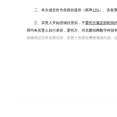
二、本次成交价为含税自提价（税率
13%
）。含发
三、买受人开始进场拉货后，于
委托方规定的时间
用均有买受人自行承担，委托方、河北聚拍网数字科技
的物清运完毕后两日内，买受人负责自费将现场垃圾、
竞买人违反上述约定的，委托方、河北聚拍网数字
四、报名参加竞买的资格条件:
企业资质
不允许关联企业或相关联人员同时报名参加竞标，
五、费用收取的条件及标准：本费用包含“软件平台
额的三分之一。平台服务费特指河北聚拍网数字科技有
聚拍网竞价页面展示“买定成交”字样并生成成交通知书
标准如下：
1
、按照比例计收费用